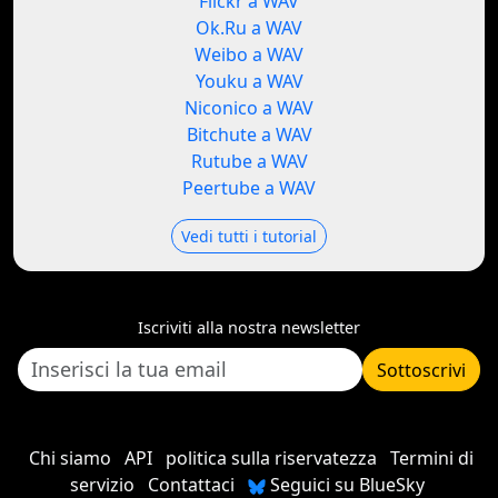
Flickr a WAV
Ok.Ru a WAV
Weibo a WAV
Youku a WAV
Niconico a WAV
Bitchute a WAV
Rutube a WAV
Peertube a WAV
Vedi tutti i tutorial
Iscriviti alla nostra newsletter
Sottoscrivi
Chi siamo
API
politica sulla riservatezza
Termini di
servizio
Contattaci
Seguici su BlueSky