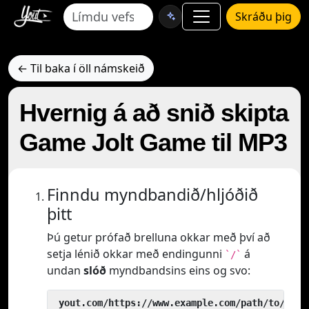
Skráðu þig
← Til baka í öll námskeið
Hvernig á að snið skipta
Game Jolt Game til MP3
Finndu myndbandið/hljóðið
þitt
Þú getur prófað brelluna okkar með því að
setja lénið okkar með endingunni
á
`/`
undan
slóð
myndbandsins eins og svo:
 yout.com/https://www.example.com/path/to/vide