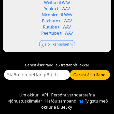
Weibo til WAV
Youku til WAV
Niconico til WAV
Bitchute til WAV
Rutube til WAV
Peertube til WAV
Sjá öll kennsluefni
Gerast áskrifandi að fréttabréfi okkar
Gerast áskrifandi
Um okkur
API
Persónuverndarstefna
Þjónustuskilmálar
Hafðu samband
Fylgstu með
okkur á BlueSky