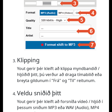
Klipping
Yout gerir þér kleift að klippa myndbandið /
hljóðið þitt, þú verður að draga tímabilið eða
breyta gildunum í "Frá" og "Til" reitunum.
Veldu sniðið þitt
Yout gerir þér kleift að forsníða vídeó / hljóð í
þessum sniðum MP3 eða WAV (Audio), MP4