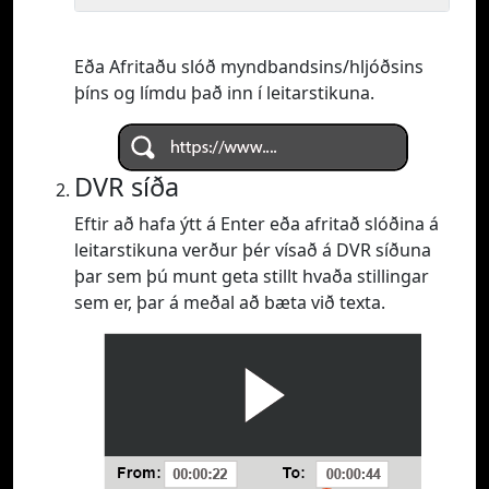
Eða Afritaðu slóð myndbandsins/hljóðsins
þíns og límdu það inn í leitarstikuna.
DVR síða
Eftir að hafa ýtt á Enter eða afritað slóðina á
leitarstikuna verður þér vísað á DVR síðuna
þar sem þú munt geta stillt hvaða stillingar
sem er, þar á meðal að bæta við texta.