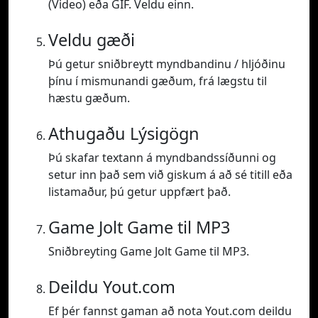
(Video) eða GIF. Veldu einn.
Veldu gæði
Þú getur sniðbreytt myndbandinu / hljóðinu
þínu í mismunandi gæðum, frá lægstu til
hæstu gæðum.
Athugaðu Lýsigögn
Þú skafar textann á myndbandssíðunni og
setur inn það sem við giskum á að sé titill eða
listamaður, þú getur uppfært það.
Game Jolt Game til MP3
Sniðbreyting Game Jolt Game til MP3.
Deildu Yout.com
Ef þér fannst gaman að nota Yout.com deildu