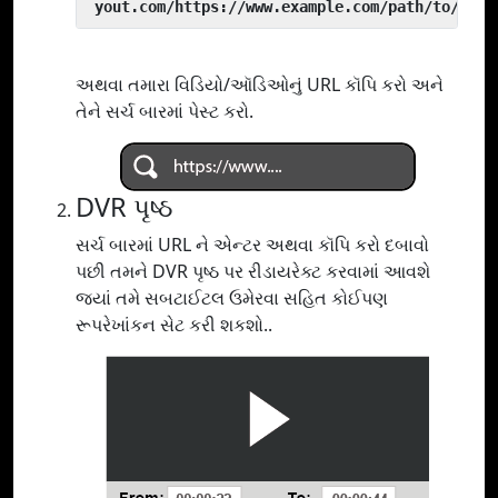
 yout.com/https://www.example.com/path/to/vide
અથવા તમારા વિડિયો/ઑડિઓનું URL કૉપિ કરો અને
તેને સર્ચ બારમાં પેસ્ટ કરો.
DVR પૃષ્ઠ
સર્ચ બારમાં URL ને એન્ટર અથવા કૉપિ કરો દબાવો
પછી તમને DVR પૃષ્ઠ પર રીડાયરેક્ટ કરવામાં આવશે
જ્યાં તમે સબટાઈટલ ઉમેરવા સહિત કોઈપણ
રૂપરેખાંકન સેટ કરી શકશો..