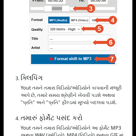
ક્લિપિંગ
Yout તમને તમારા વિડિયો/ઓડિયોને કાપવાની મંજૂરી
આપે છે, તમારે સમય શ્રેણીને ખેંચવી પડશે અથવા
"પ્રતિ" અને "પ્રતિ" ફીલ્ડમાં મૂલ્યો બદલવા પડશે.
તમારું ફોર્મેટ પસંદ કરો
Yout તમને તમારા વિડિયો/ઓડિયોને આ ફોર્મેટ MP3
અથવા WAV (ઑડિયો), MP4 (વિડિયો) અથવા GIF માં