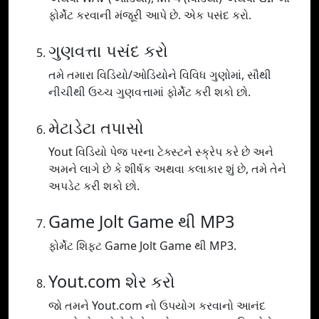
ફોર્મેટ કરવાની મંજૂરી આપે છે. એક પસંદ કરો.
ગુણવત્તા પસંદ કરો
તમે તમારા વિડિયો/ઓડિયોને વિવિધ ગુણોમાં, સૌથી
નીચીથી ઉચ્ચ ગુણવત્તામાં ફોર્મેટ કરી શકો છો.
મેટાડેટા તપાસો
Yout વિડિયો પેજ પરના ટેક્સ્ટને સ્ક્રેપ કરે છે અને
અમને લાગે છે કે શીર્ષક અથવા કલાકાર શું છે, તમે તેને
અપડેટ કરી શકો છો.
Game Jolt Game થી MP3
ફોર્મેટ શિફ્ટ Game Jolt Game થી MP3.
Yout.com શેર કરો
જો તમને Yout.com નો ઉપયોગ કરવાનો આનંદ