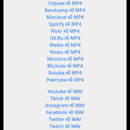
Odysee થી MP4
Bandcamp થી MP4
Mixcloud થી MP4
Spotify થી MP4
Flickr થી MP4
Ok.Ru થી MP4
Weibo થી MP4
Youku થી MP4
Niconico થી MP4
Bitchute થી MP4
Rutube થી MP4
Peertube થી MP4
Youtube થી WAV
Tiktok થી WAV
Instagram થી WAV
Facebook થી WAV
Twitter થી WAV
Twitch થી WAV