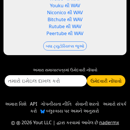
Youku થી WAV
Niconico થી WAV
Bitchute થી WAV
Rutube થી WAV
Peertube થી WAV
બધા ટ્યુટોરિયલ્સ જુઓ
અમારા સમાચારપત્રમાં ઉમેદવારી નોંધાવો
ઉમેદવારી નોંધાવો
અમારા વિશે
API
ગોપનીયતા નીતિ
સેવાની શરતો
અમારો સંપર્ક
કરો
બ્લુસ્કાય પર અમને અનુસરો
2026 Yout LLC
| દ્વારા કરવામાં આવેલ છે
nadermx