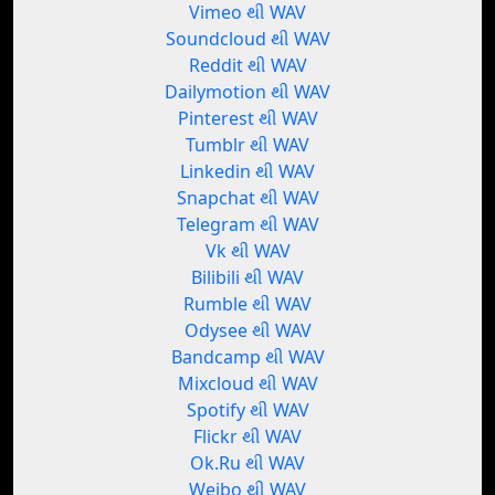
Vimeo થી WAV
Soundcloud થી WAV
Reddit થી WAV
Dailymotion થી WAV
Pinterest થી WAV
Tumblr થી WAV
Linkedin થી WAV
Snapchat થી WAV
Telegram થી WAV
Vk થી WAV
Bilibili થી WAV
Rumble થી WAV
Odysee થી WAV
Bandcamp થી WAV
Mixcloud થી WAV
Spotify થી WAV
Flickr થી WAV
Ok.Ru થી WAV
Weibo થી WAV