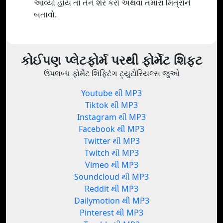
આવ્યો હોય તો તેને શેર કરો અથવા તમારા મિત્રોને
બતાવો.
કોઈપણ પ્લેટફોર્મ પરથી ફોર્મેટ શિફ્ટ
ઉપલબ્ધ ફોર્મેટ શિફ્ટિંગ ટ્યુટોરિયલ્સ જુઓ
Youtube થી MP3
Tiktok થી MP3
Instagram થી MP3
Facebook થી MP3
Twitter થી MP3
Twitch થી MP3
Vimeo થી MP3
Soundcloud થી MP3
Reddit થી MP3
Dailymotion થી MP3
Pinterest થી MP3