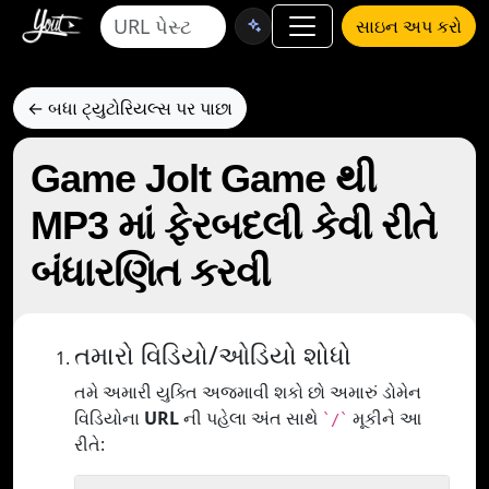
સાઇન અપ કરો
← બધા ટ્યુટોરિયલ્સ પર પાછા
Game Jolt Game થી
MP3 માં ફેરબદલી કેવી રીતે
બંધારણિત કરવી
તમારો વિડિયો/ઓડિયો શોધો
તમે અમારી યુક્તિ અજમાવી શકો છો અમારું ડોમેન
વિડિયોના
URL
ની પહેલા અંત સાથે
મૂકીને આ
`/`
રીતે: