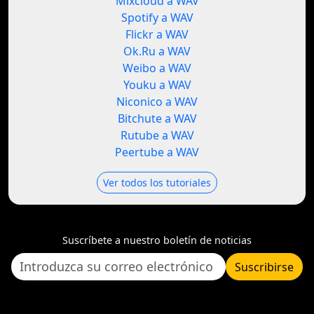
Mixcloud a WAV
Spotify a WAV
Flickr a WAV
Ok.Ru a WAV
Weibo a WAV
Youku a WAV
Niconico a WAV
Bitchute a WAV
Rutube a WAV
Peertube a WAV
Ver todos los tutoriales
Suscríbete a nuestro boletín de noticias
Suscribirse