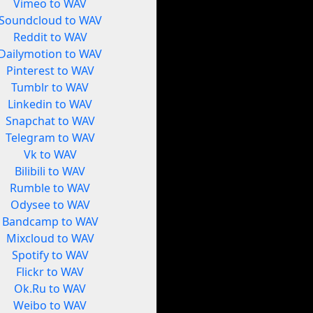
Vimeo to WAV
Soundcloud to WAV
Reddit to WAV
Dailymotion to WAV
Pinterest to WAV
Tumblr to WAV
Linkedin to WAV
Snapchat to WAV
Telegram to WAV
Vk to WAV
Bilibili to WAV
Rumble to WAV
Odysee to WAV
Bandcamp to WAV
Mixcloud to WAV
Spotify to WAV
Flickr to WAV
Ok.Ru to WAV
Weibo to WAV