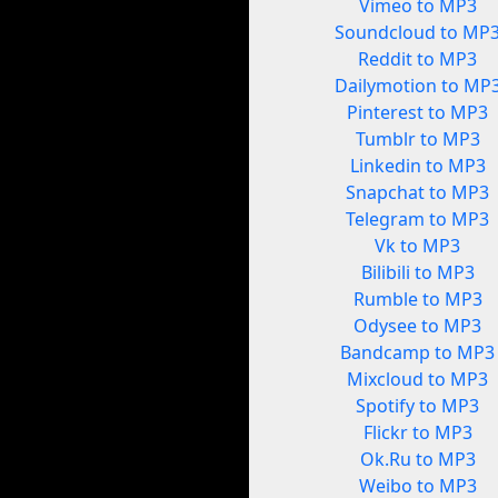
Vimeo to MP3
Soundcloud to MP
Reddit to MP3
Dailymotion to MP
Pinterest to MP3
Tumblr to MP3
Linkedin to MP3
Snapchat to MP3
Telegram to MP3
Vk to MP3
Bilibili to MP3
Rumble to MP3
Odysee to MP3
Bandcamp to MP3
Mixcloud to MP3
Spotify to MP3
Flickr to MP3
Ok.Ru to MP3
Weibo to MP3