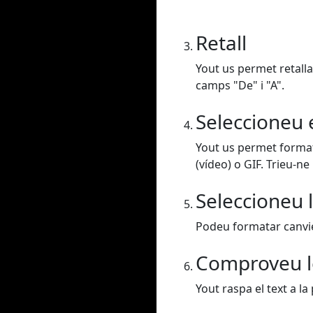
Retall
Yout us permet retalla
camps "De" i "A".
Seleccioneu 
Yout us permet format
(vídeo) o GIF. Trieu-ne
Seleccioneu l
Podeu formatar canvieu
Comproveu l
Yout raspa el text a la