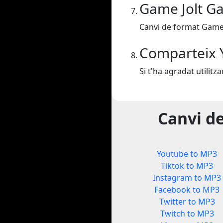
Game Jolt G
Canvi de format Game
Comparteix 
Si t'ha agradat utilit
Canvi d
Youtube to MP3
Tiktok to MP3
Instagram to MP3
Facebook to MP3
Twitter to MP3
Twitch to MP3