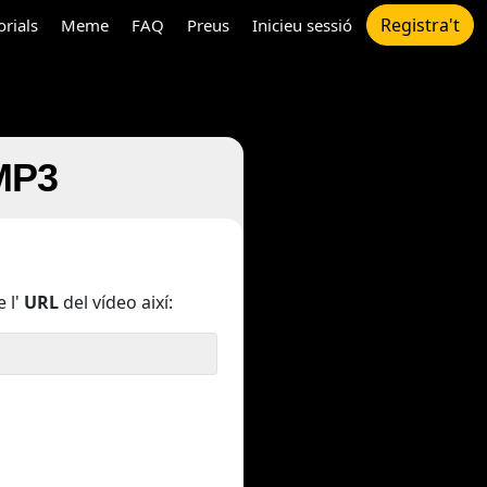
Registra't
orials
Meme
FAQ
Preus
Inicieu sessió
 MP3
 l'
URL
del vídeo així: