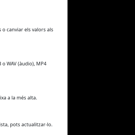
 o canviar els valors als
3 o WAV (àudio), MP4
xa a la més alta.
sta, pots actualitzar-lo.