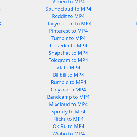
Vimeo to MP4
3
Soundcloud to MP4
Reddit to MP4
3
Dailymotion to MP4
Pinterest to MP4
Tumblr to MP4
Linkedin to MP4
Snapchat to MP4
Telegram to MP4
Vk to MP4
Bilibili to MP4
Rumble to MP4
Odysee to MP4
Bandcamp to MP4
Mixcloud to MP4
Spotify to MP4
Flickr to MP4
Ok.Ru to MP4
Weibo to MP4