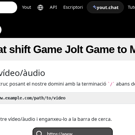
Yout
API
Escriptori
Tut
yout.chat
t shift Game Jolt Game to
 vídeo/àudio
 truc posant el nostre domini amb la terminació
abans de
`/`
ww.example.com/path/to/video
tre vídeo/àudio i enganxeu-lo a la barra de cerca.