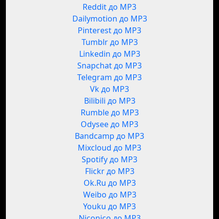
Reddit до MP3
Dailymotion до MP3
Pinterest до MP3
Tumblr до MP3
Linkedin до MP3
Snapchat до MP3
Telegram до MP3
Vk до MP3
Bilibili до MP3
Rumble до MP3
Odysee до MP3
Bandcamp до MP3
Mixcloud до MP3
Spotify до MP3
Flickr до MP3
Ok.Ru до MP3
Weibo до MP3
Youku до MP3
Niconico до MP3