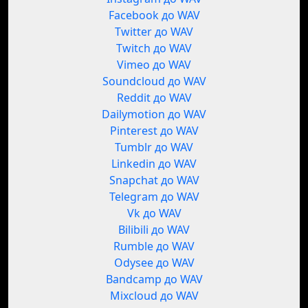
Facebook до WAV
Twitter до WAV
Twitch до WAV
Vimeo до WAV
Soundcloud до WAV
Reddit до WAV
Dailymotion до WAV
Pinterest до WAV
Tumblr до WAV
Linkedin до WAV
Snapchat до WAV
Telegram до WAV
Vk до WAV
Bilibili до WAV
Rumble до WAV
Odysee до WAV
Bandcamp до WAV
Mixcloud до WAV