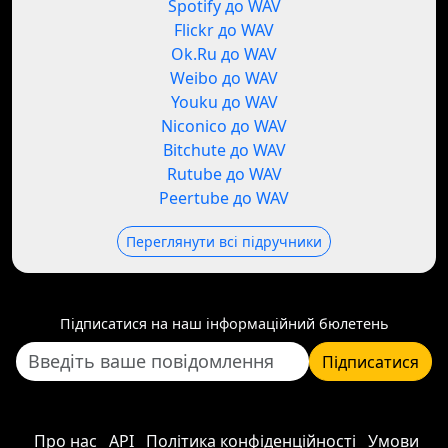
Spotify до WAV
Flickr до WAV
Ok.Ru до WAV
Weibo до WAV
Youku до WAV
Niconico до WAV
Bitchute до WAV
Rutube до WAV
Peertube до WAV
Переглянути всі підручники
Підписатися на наш інформаційний бюлетень
Підписатися
Про нас
API
Політика конфіденційності
Умови