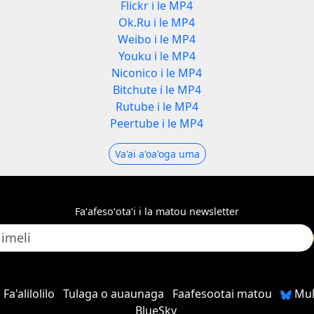
Flickr i le MP4
Ok.Ru i le MP4
Weibo i le MP4
Youku i le MP4
Niconico i le MP4
Bitchute i le MP4
Rutube i le MP4
Peertube i le MP4
Va'ai a'oa'oga uma
Faʻafesoʻotaʻi i la matou newsletter
Fa'alilolilo
Tulaga o auaunaga
Faafesootai matou
Muli
BlueSky