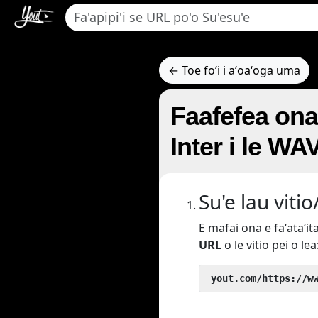
← Toe foʻi i aʻoaʻoga uma
Faafefea ona
Inter i le WA
Su'e lau vitio
E mafai ona e faʻataʻit
URL
o le vitio pei o lea
 yout.com/https://w