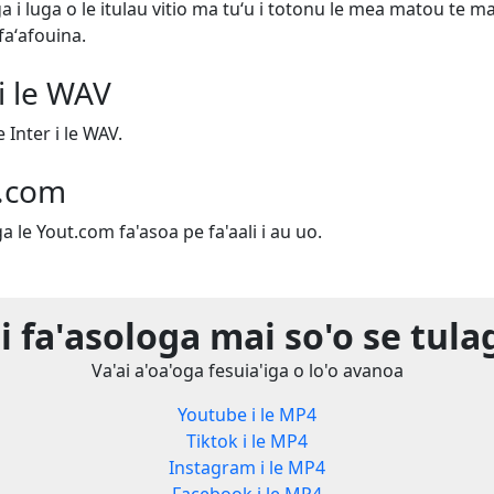
ga i luga o le itulau vitio ma tuʻu i totonu le mea matou te ma
faʻafouina.
i le WAV
 Inter i le WAV.
t.com
ga le Yout.com fa'asoa pe fa'aali i au uo.
ii fa'asologa mai so'o se tula
Va'ai a'oa'oga fesuia'iga o lo'o avanoa
Youtube i le MP4
Tiktok i le MP4
Instagram i le MP4