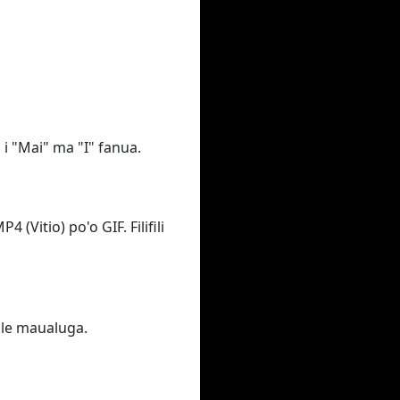
u i "Mai" ma "I" fanua.
 (Vitio) po'o GIF. Filifili
i le maualuga.