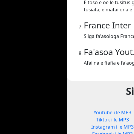
E toso e oe le tusitusi
tusiata, e mafai ona e 
France Inter 
Siiga fa'asologa France
Fa'asoa You
Afai na e fiafia e fa'ao
S
Youtube i le MP3
Tiktok i le MP3
Instagram i le MP3