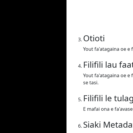
Otioti
Yout fa'atagaina oe e fa
Filifili lau f
Yout fa'atagaina oe e f
se tasi.
Filifili le tula
E mafai ona e fa'avaseg
Siaki Metada