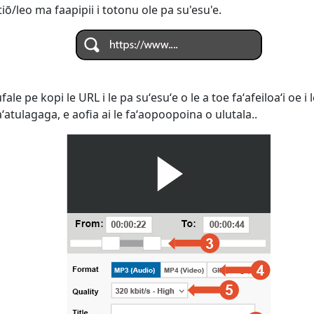
tiō/leo ma faapipii i totonu ole pa su'esu'e.
le pe kopi le URL i le pa suʻesuʻe o le a toe faʻafeiloaʻi oe i 
aʻatulagaga, e aofia ai le faʻaopoopoina o ulutala..