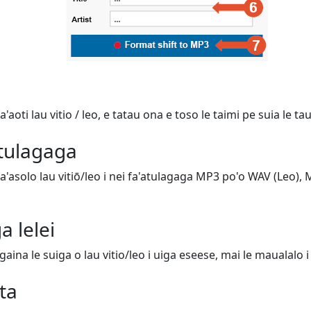
'aoti lau vitio / leo, e tatau ona e toso le taimi pe suia le ta
aatulagaga
a'asolo lau vitiō/leo i nei fa'atulagaga MP3 po'o WAV (Leo), MP4
ga lelei
aina le suiga o lau vitio/leo i uiga eseese, mai le maualalo 
ta