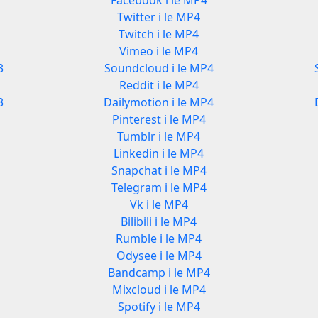
Facebook i le MP4
Twitter i le MP4
Twitch i le MP4
Vimeo i le MP4
3
Soundcloud i le MP4
Reddit i le MP4
3
Dailymotion i le MP4
Pinterest i le MP4
Tumblr i le MP4
Linkedin i le MP4
Snapchat i le MP4
Telegram i le MP4
Vk i le MP4
Bilibili i le MP4
Rumble i le MP4
Odysee i le MP4
Bandcamp i le MP4
Mixcloud i le MP4
Spotify i le MP4