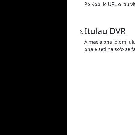
Pe Kopi le URL o lau vi
Itulau DVR
A maeʻa ona lolomi ulufa
ona e setiina soʻo se f