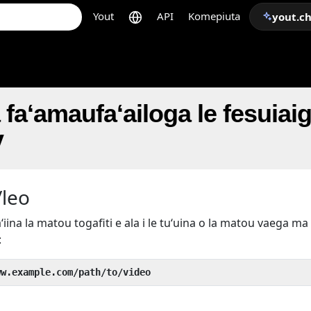
Yout
API
Komepiuta
yout.c
 faʻamaufaʻailoga le fesuiai
V
/leo
aʻiina la matou togafiti e ala i le tuʻuina o la matou vaega ma 
:
ww.example.com/path/to/video