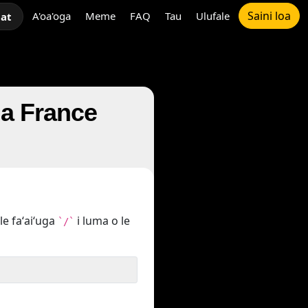
Saini loa
A'oa'oga
Meme
FAQ
Tau
Ulufale
hat
ga France
le faʻaiʻuga
i luma o le
`/`