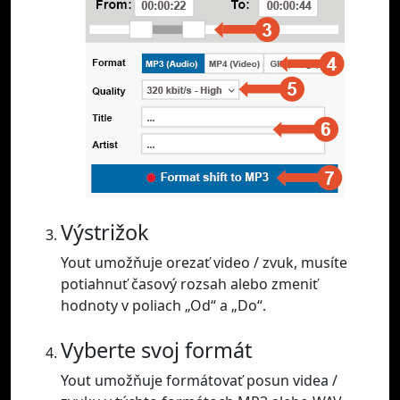
Výstrižok
Yout umožňuje orezať video / zvuk, musíte
potiahnuť časový rozsah alebo zmeniť
hodnoty v poliach „Od“ a „Do“.
Vyberte svoj formát
Yout umožňuje formátovať posun videa /