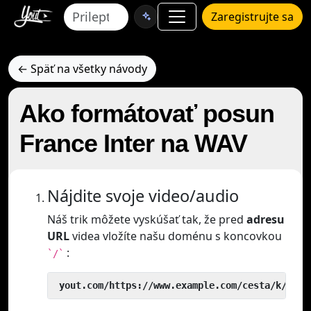
Zaregistrujte sa
← Späť na všetky návody
Ako formátovať posun
France Inter na WAV
Nájdite svoje video/audio
Náš trik môžete vyskúšať tak, že pred
adresu
URL
videa vložíte našu doménu s koncovkou
:
`/`
 yout.com/https://www.example.com/cesta/k/vide