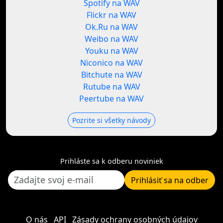
Spotify na WAV
Flickr na WAV
Ok.Ru na WAV
Weibo na WAV
Youku na WAV
Niconico na WAV
Bitchute na WAV
Rutube na WAV
Peertube na WAV
Pozrite si všetky návody
Prihláste sa k odberu noviniek
Prihlásiť sa na odber
O nás
API
Zásady ochrany osobných údajov