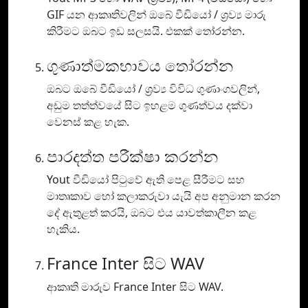
GIF යන ආකෘතිවලින් ඔබේ වීඩියෝ / ශ්‍රව්‍ය මාරු
කිරීමට ඔබට ඉඩ සලසයි. එකක් තෝරන්න.
ගුණාත්මකභාවය තෝරන්න
ඔබට ඔබේ වීඩියෝ / ශ්‍රව්‍ය විවිධ ගුණාංගවලින්,
අඩුම තත්ත්වයේ සිට ඉහළම ගුණත්වය දක්වා
වෙනස් කළ හැක.
පාරදත්ත පරීක්ෂා කරන්න
Yout වීඩියෝ පිටුවේ ඇති පෙළ සීරීමට සහ
මාතෘකාව හෝ කලාකරුවා යැයි අප අනුමාන කරන
දේ ඇතුළත් කරයි, ඔබට එය යාවත්කාලීන කළ
හැකිය.
France Inter සිට WAV
ආකෘති මාරුව France Inter සිට WAV.