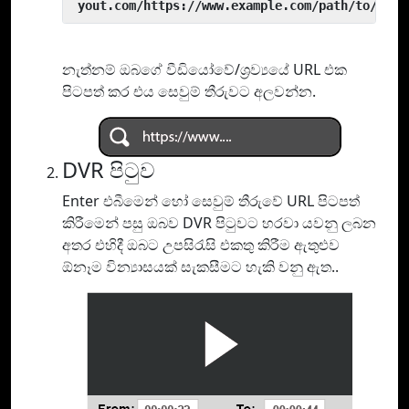
 yout.com/https://www.example.com/path/to/vide
නැත්නම් ඔබගේ වීඩියෝවේ/ශ්‍රව්‍යයේ URL එක
පිටපත් කර එය සෙවුම් තීරුවට අලවන්න.
DVR පිටුව
Enter එබීමෙන් හෝ සෙවුම් තීරුවේ URL පිටපත්
කිරීමෙන් පසු ඔබව DVR පිටුවට හරවා යවනු ලබන
අතර එහිදී ඔබට උපසිරැසි එකතු කිරීම ඇතුළුව
ඕනෑම වින්‍යාසයක් සැකසීමට හැකි වනු ඇත..