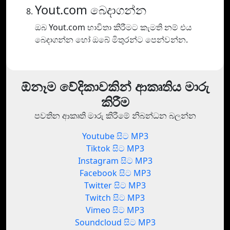
Yout.com බෙදාගන්න
ඔබ Yout.com භාවිතා කිරීමට කැමති නම් එය
බෙදාගන්න හෝ ඔබේ මිතුරන්ට පෙන්වන්න.
ඕනෑම වේදිකාවකින් ආකෘතිය මාරු
කිරීම
පවතින ආකෘති මාරු කිරීමේ නිබන්ධන බලන්න
Youtube සිට MP3
Tiktok සිට MP3
Instagram සිට MP3
Facebook සිට MP3
Twitter සිට MP3
Twitch සිට MP3
Vimeo සිට MP3
Soundcloud සිට MP3