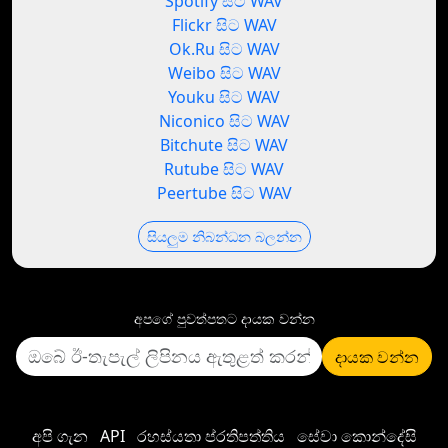
Spotify සිට WAV
Flickr සිට WAV
Ok.Ru සිට WAV
Weibo සිට WAV
Youku සිට WAV
Niconico සිට WAV
Bitchute සිට WAV
Rutube සිට WAV
Peertube සිට WAV
සියලුම නිබන්ධන බලන්න
අපගේ පුවත්පතට දායක වන්න
දායක වන්න
අපි ගැන
API
රහස්යතා ප්රතිපත්තිය
සේවා කොන්දේසි