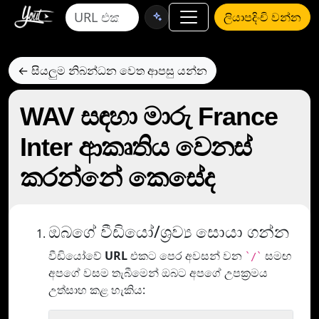
ලියාපදිංචි වන්න
← සියලුම නිබන්ධන වෙත ආපසු යන්න
WAV සඳහා මාරු France
Inter ආකෘතිය වෙනස්
කරන්නේ කෙසේද
ඔබගේ වීඩියෝ/ශ්‍රව්‍ය සොයා ගන්න
වීඩියෝවේ
URL
එකට පෙර අවසන් වන
සමඟ
`/`
අපගේ වසම තැබීමෙන් ඔබට අපගේ උපක්‍රමය
උත්සාහ කළ හැකිය: