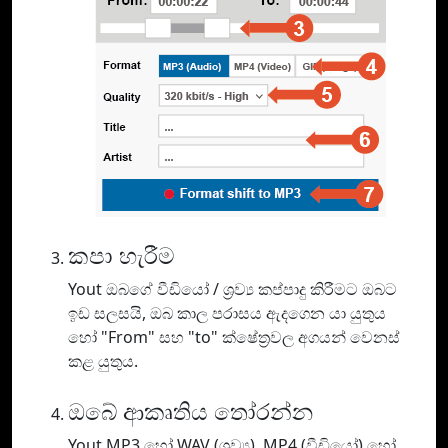
කපා හැරීම
Yout ඔබගේ වීඩියෝ / ශ්‍රව්‍ය කප්පාදු කිරීමට ඔබට
ඉඩ සලසයි, ඔබ කාල පරාසය ඇදගෙන යා යුතුය
හෝ "From" සහ "to" ක්ෂේත්‍රවල අගයන් වෙනස්
කළ යුතුය.
ඔබේ ආකෘතිය තෝරන්න
Yout MP3 හෝ WAV (ශ්‍රව්‍ය), MP4 (වීඩියෝ) හෝ