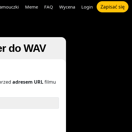
Zapisać się
amouczki
Meme
FAQ
Wycena
Login
ter do WAV
przed
adresem URL
filmu