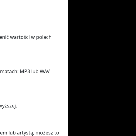
enić wartości w polach
rmatach: MP3 lub WAV
wyższej.
łem lub artystą, możesz to