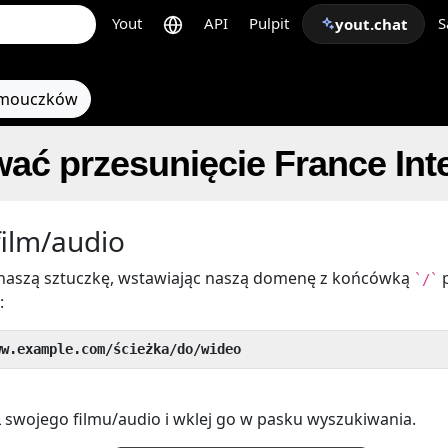
Yout
API
Pulpit
S
yout.chat
amouczków
ać przesunięcie France In
film/audio
aszą sztuczkę, wstawiając naszą domenę z końcówką
`/`
:
ww.example.com/ścieżka/do/wideo
 swojego filmu/audio i wklej go w pasku wyszukiwania.