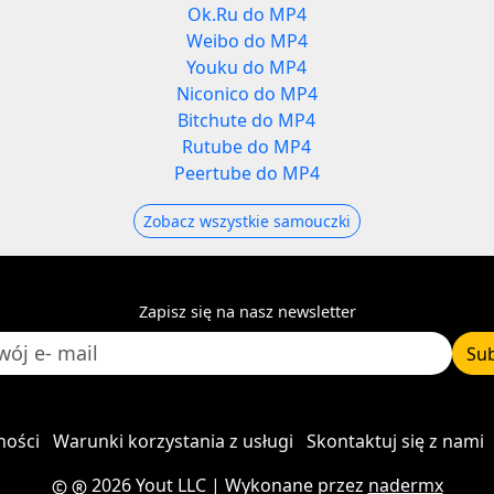
Ok.Ru do MP4
Weibo do MP4
Youku do MP4
Niconico do MP4
Bitchute do MP4
Rutube do MP4
Peertube do MP4
Zobacz wszystkie samouczki
Zapisz się na nasz newsletter
Su
ności
Warunki korzystania z usługi
Skontaktuj się z nami
2026 Yout LLC
| Wykonane przez
nadermx