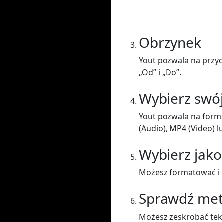
Obrzynek
Yout pozwala na przyc
„Od” i „Do”.
Wybierz swó
Yout pozwala na form
(Audio), MP4 (Video) l
Wybierz jako
Możesz formatować i z
Sprawdź me
Możesz zeskrobać teks