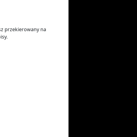
sz przekierowany na
isy.