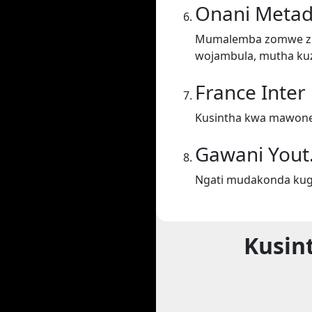
Onani Metad
Mumalemba zomwe zil
wojambula, mutha kuz
France Inter
Kusintha kwa mawonek
Gawani Yout
Ngati mudakonda kugw
Kusin