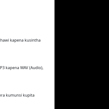
thawi kapena kusintha
P3 kapena WAV (Audio),
era kumunsi kupita