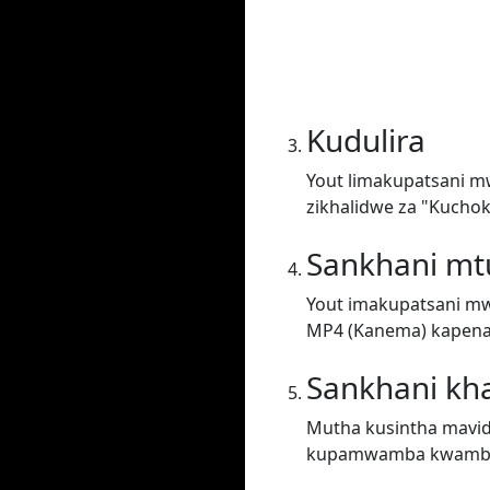
Kudulira
Yout limakupatsani m
zikhalidwe za "Kuchok
Sankhani m
Yout imakupatsani mw
MP4 (Kanema) kapena 
Sankhani kh
Mutha kusintha mavid
kupamwamba kwambi