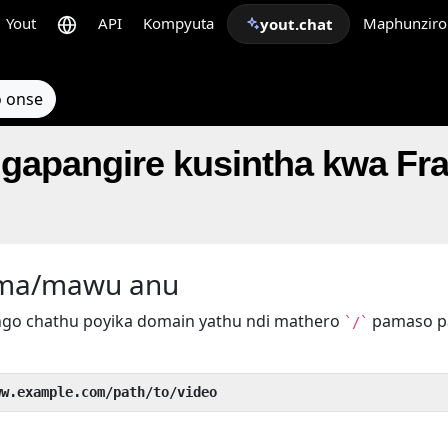
Yout
API
Kompyuta
Maphunziro
yout.chat
 onse
pangire kusintha kwa Fran
ema/mawu anu
go chathu poyika domain yathu ndi mathero
pamaso 
`/`
ww.example.com/path/to/video