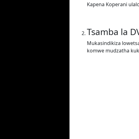
Kapena Koperani ulal
Tsamba la D
Mukasindikiza lowets
komwe mudzatha kukha