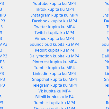
P3
Youtube kupita ku MP4
Y
3
Tiktok kupita ku MP4
MP3
Instagram kupita ku MP4
In
MP3
Facebook kupita ku MP4
Fa
P3
Twitter kupita ku MP4
T
P3
Twitch kupita ku MP4
T
P3
Vimeo kupita ku MP4
 MP3
Soundcloud kupita ku MP4
Sou
P3
Reddit kupita ku MP4
R
 MP3
Dailymotion kupita ku MP4
Dai
MP3
Pinterest kupita ku MP4
Pi
P3
Tumblr kupita ku MP4
T
MP3
Linkedin kupita ku MP4
Li
MP3
Snapchat kupita ku MP4
Sn
MP3
Telegram kupita ku MP4
Te
Vk kupita ku MP4
3
Bilibili kupita ku MP4
P3
Rumble kupita ku MP4
R
P3
Odysee kupita ku MP4
O