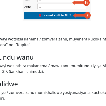
wayi wotsitsa kanema / zomvera zanu, muyenera kukoka n
era" ndi "Kupita".
tundu wanu
ayi wosinthira makanema / mawu anu mumitundu iyi ya M
GIF. Sankhani chimodzi.
alidwe
iyo / zomvera zanu mumikhalidwe yosiyanasiyana, kuchok
ri.