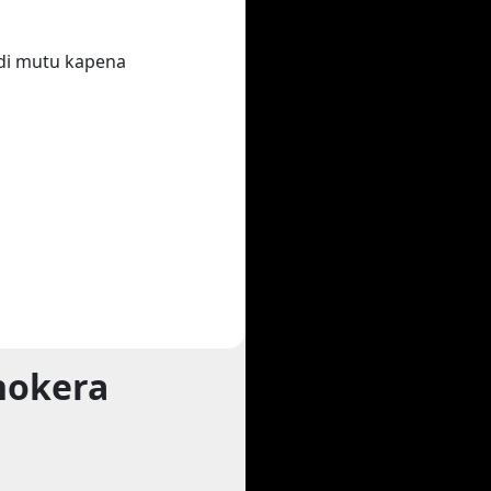
di mutu kapena
hokera