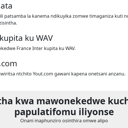
ata
i patsamba la kanema ndikuyika zomwe timaganiza kuti n
isintha.
 kupita ku WAV
edwe France Inter kupita ku WAV.
.com
iritsa ntchito Yout.com gawani kapena onetsani anzanu.
tha kwa mawonekedwe kuc
papulatifomu iliyonse
Onani maphunziro osinthira omwe alipo