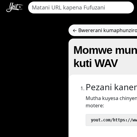
← Bwererani kumaphunziro
Momwe munga
kuti WAV
Pezani kan
Mutha kuyesa chinyen
motere:
 yout.com/https://w