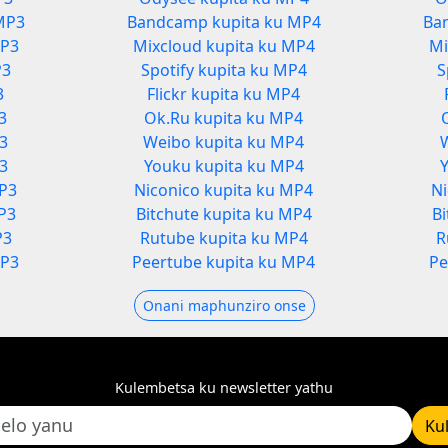
MP3
Bandcamp kupita ku MP4
Ba
MP3
Mixcloud kupita ku MP4
Mi
P3
Spotify kupita ku MP4
S
3
Flickr kupita ku MP4
3
Ok.Ru kupita ku MP4
P3
Weibo kupita ku MP4
3
Youku kupita ku MP4
MP3
Niconico kupita ku MP4
Ni
P3
Bitchute kupita ku MP4
B
P3
Rutube kupita ku MP4
R
MP3
Peertube kupita ku MP4
Pe
Onani maphunziro onse
Kulembetsa ku newsletter yathu
Ku