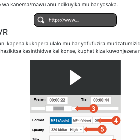
o wa kanema/mawu anu ndikuyika mu bar yosaka.
VR
ani kapena kukopera ulalo mu bar yofufuzira mudzatumiz
zikitsa kasinthidwe kalikonse, kuphatikiza kuwonjezera