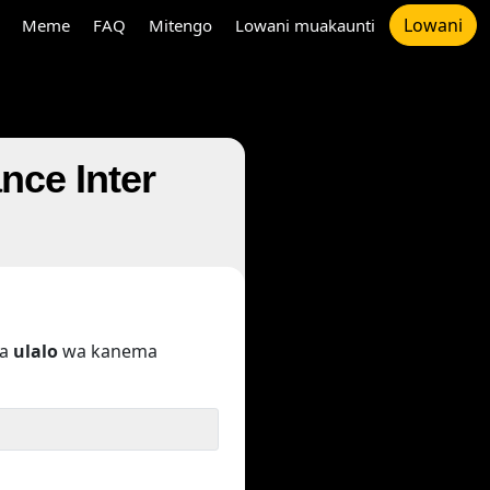
Lowani
Meme
FAQ
Mitengo
Lowani muakaunti
ce Inter
pa
ulalo
wa kanema