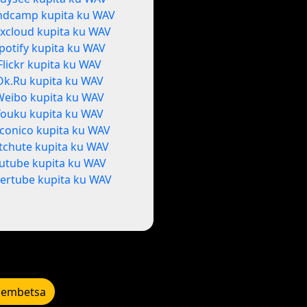
ndcamp kupita ku WAV
xcloud kupita ku WAV
potify kupita ku WAV
Flickr kupita ku WAV
Ok.Ru kupita ku WAV
Weibo kupita ku WAV
Youku kupita ku WAV
conico kupita ku WAV
itchute kupita ku WAV
utube kupita ku WAV
ertube kupita ku WAV
lembetsa