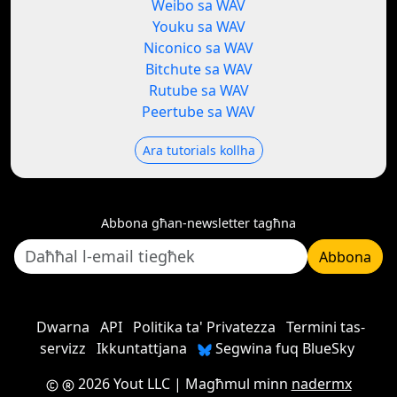
Weibo sa WAV
Youku sa WAV
Niconico sa WAV
Bitchute sa WAV
Rutube sa WAV
Peertube sa WAV
Ara tutorials kollha
Abbona għan-newsletter tagħna
Abbona
Dwarna
API
Politika ta' Privatezza
Termini tas-
servizz
Ikkuntattjana
Segwina fuq BlueSky
2026 Yout LLC
| Magħmul minn
nadermx