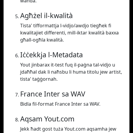
waħda.
Agħżel il-kwalità
Tista' tifformattja l-vidjo/awdjo tiegħek fi
kwalitajiet differenti, mill-iktar kwalità baxxa
għall-ogħla kwalità.
Iċċekkja l-Metadata
Yout jinbarax it-test fuq il-paġna tal-vidjo u
jdaħħal dak li naħsbu li huma titolu jew artist,
tista' taġġornah.
France Inter sa WAV
Bidla fil-format France Inter sa WAV.
Aqsam Yout.com
Jekk ħadt gost tuża Yout.com aqsamha jew