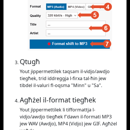
Qtugħ
Yout jippermettilek taqsam il-vidjo/awdjo
tiegħek, trid iddreggja l-firxa tal-ħin jew
tibdel il-valuri fl-oqsma "Minn" u "Sa".
Agħżel il-format tiegħek
Yout jippermettilek li tifformattja l-
vidjo/awdjo tiegħek f'dawn il-formati MP3
jew WAV (Awdjo), MP4 (Vidjo) jew GIF. Agħżel