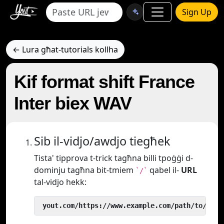
Sign Up
← Lura għat-tutorials kollha
Kif format shift France
Inter biex WAV
Sib il-vidjo/awdjo tiegħek
Tista' tipprova t-trick tagħna billi tpoġġi d-
dominju tagħna bit-tmiem
qabel il-
URL
`/`
tal-vidjo hekk:
 yout.com/https://www.example.com/path/to/vide