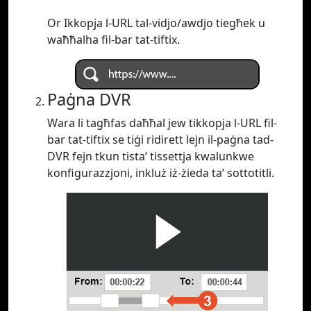
Or Ikkopja l-URL tal-vidjo/awdjo tiegħek u
waħħalha fil-bar tat-tiftix.
Paġna DVR
Wara li tagħfas daħħal jew tikkopja l-URL fil-
bar tat-tiftix se tiġi ridirett lejn il-paġna tad-
DVR fejn tkun tista’ tissettja kwalunkwe
konfigurazzjoni, inkluż iż-żieda ta’ sottotitli.