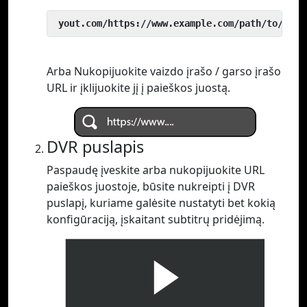
 yout.com/https://www.example.com/path/to/vide
Arba Nukopijuokite vaizdo įrašo / garso įrašo
URL ir įklijuokite jį į paieškos juostą.
DVR puslapis
Paspaudę įveskite arba nukopijuokite URL
paieškos juostoje, būsite nukreipti į DVR
puslapį, kuriame galėsite nustatyti bet kokią
konfigūraciją, įskaitant subtitrų pridėjimą.