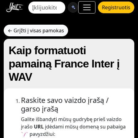
Registruotis
← Grįžti į visas pamokas
Kaip formatuoti
pamainą France Inter į
WAV
Raskite savo vaizdo įrašą /
garso įrašą
Galite išbandyti mūsų gudrybę prieš vaizdo
įrašo
URL
įdėdami mūsų domeną su pabaiga
pavyzdžiui:
`/`