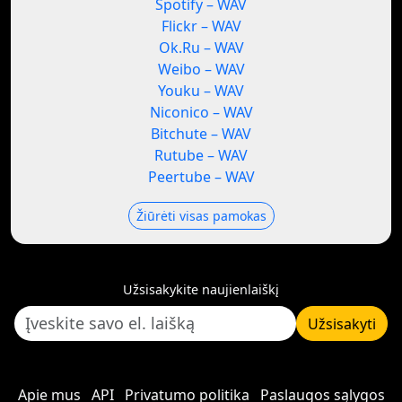
Spotify – WAV
Flickr – WAV
Ok.Ru – WAV
Weibo – WAV
Youku – WAV
Niconico – WAV
Bitchute – WAV
Rutube – WAV
Peertube – WAV
Žiūrėti visas pamokas
Užsisakykite naujienlaiškį
Užsisakyti
Apie mus
API
Privatumo politika
Paslaugos sąlygos