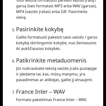
Yout leidžia formatuoti perkelti vaizdo įrašą /
garsą šiais formatais MP3 arba WAV (garsas),
MP4 (vaizdo įrašas) arba GIF. Pasirinkite
vieną.
Pasirinkite kokybę
Galite formatuoti pakeisti savo vaizdo / garso
kokybę skirtingomis kokybe, nuo žemiausios
iki aukščiausios kokybės.
Patikrinkite metaduomenis
Jūs nubraukiate tekstą vaizdo įrašo puslapyje
ir įdedame tai, kas, mūsų manymu, yra
pavadinimas ar atlikėjas, galite jį atnaujinti.
France Inter – WAV
Formato pakeitimas France Inter – WAV.