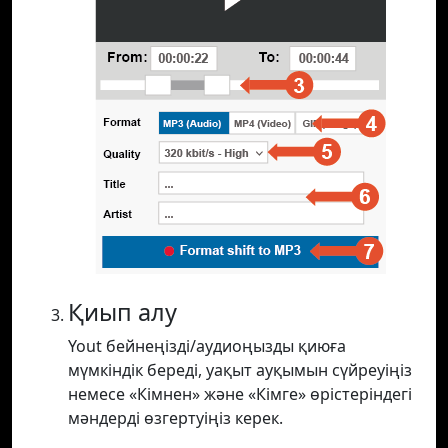
Қиып алу
Yout бейнеңізді/аудиоңызды қиюға
мүмкіндік береді, уақыт ауқымын сүйреуіңіз
немесе «Кімнен» және «Кімге» өрістеріндегі
мәндерді өзгертуіңіз керек.