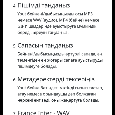
Пішімді таңдаңыз
Yout бейнені/дыбысыңызды осы MP3
немесе WAV (аудио), MP4 (бейне) немесе
GIF пішімдерінде ауыстыруға мүмкіндік
береді. Біреуін таңдаңыз.
Сапасын таңдаңыз
Бейнені/дыбысыңызды әртүрлі сапада, ең
төменгіден ең жоғары сапаға ауыстыруды
пішімдеуге болады.
Метадеректерді тексеріңіз
Yout бейне бетіндегі мәтінді сызып тастап,
атау немесе орындаушы деп болжаған
нәрсені енгізеді, оны жаңартуға болады.
France Inter - WAV