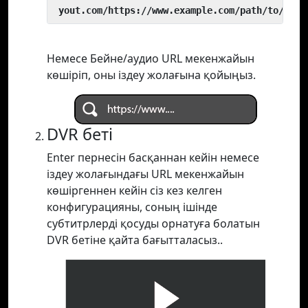
 yout.com/https://www.example.com/path/to/vide
Немесе Бейне/аудио URL мекенжайын
көшіріп, оны іздеу жолағына қойыңыз.
DVR беті
Enter пернесін басқаннан кейін немесе
іздеу жолағындағы URL мекенжайын
көшіргеннен кейін сіз кез келген
конфигурацияны, соның ішінде
субтитрлерді қосуды орнатуға болатын
DVR бетіне қайта бағытталасыз..