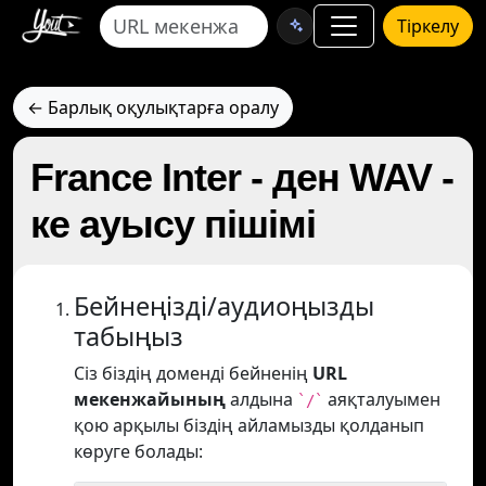
Тіркелу
← Барлық оқулықтарға оралу
France Inter - ден WAV -
ке ауысу пішімі
Бейнеңізді/аудиоңызды
табыңыз
Сіз біздің доменді бейненің
URL
мекенжайының
алдына
аяқталуымен
`/`
қою арқылы біздің айламызды қолданып
көруге болады: