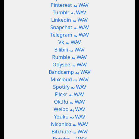
Pinterest به WAV
Tumblr به WAV
Linkedin به WAV
Snapchat به WAV
Telegram به WAV
Vk به WAV
Bilibili به WAV
Rumble به WAV
Odysee به WAV
Bandcamp به WAV
Mixcloud به WAV
Spotify به WAV
Flickr به WAV
Ok.Ru به WAV
Weibo به WAV
Youku به WAV
Niconico به WAV
Bitchute به WAV