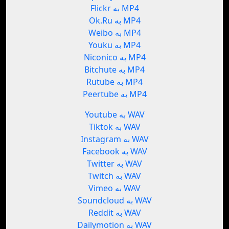
Flickr به MP4
Ok.Ru به MP4
Weibo به MP4
Youku به MP4
Niconico به MP4
Bitchute به MP4
Rutube به MP4
Peertube به MP4
Youtube به WAV
Tiktok به WAV
Instagram به WAV
Facebook به WAV
Twitter به WAV
Twitch به WAV
Vimeo به WAV
Soundcloud به WAV
Reddit به WAV
Dailymotion به WAV