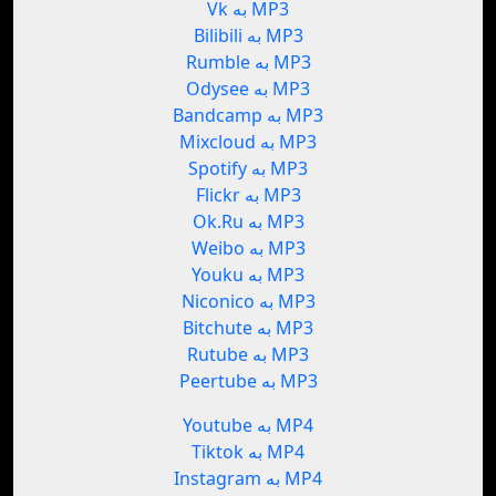
Vk به MP3
Bilibili به MP3
Rumble به MP3
Odysee به MP3
Bandcamp به MP3
Mixcloud به MP3
Spotify به MP3
Flickr به MP3
Ok.Ru به MP3
Weibo به MP3
Youku به MP3
Niconico به MP3
Bitchute به MP3
Rutube به MP3
Peertube به MP3
Youtube به MP4
Tiktok به MP4
Instagram به MP4