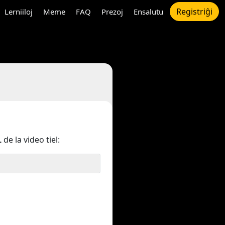
Registriĝi
Lerniiloj
Meme
FAQ
Prezoj
Ensalutu
L
de la video tiel: