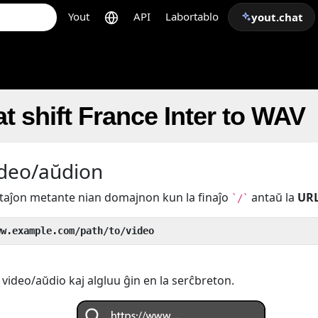
Yout
API
Labortablo
yout.chat
t shift France Inter to WAV
ideo/aŭdion
ertaĵon metante nian domajnon kun la finaĵo
antaŭ la
UR
`/`
ww.example.com/path/to/video
 video/aŭdio kaj algluu ĝin en la serĉbreton.