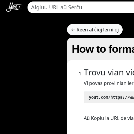
← Reen al ĉiuj lerniloj
How to forma
Trovu vian v
Vi povas provi nian l
 yout.com/https://w
Aŭ Kopiu la URL de via