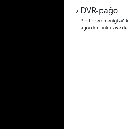
DVR-paĝo
Post premo enigi aŭ ko
agordon, inkluzive de