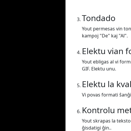
Tondado
Yout permesas vin tond
kampoj "De" kaj "Al".
Elektu vian 
Yout ebligas al vi for
GIF. Elektu unu.
Elektu la kva
Vi povas formati ŝanĝi 
Kontrolu me
Yout skrapas la teksto
ĝisdatigi ĝin..