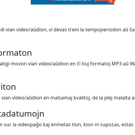
i vian video/aŭdion, vi devas treni la tempoperiodon aŭ ŝan
formaton
matigi movon vian video/aŭdion en ĉi tiuj formatoj MP3 aŭ W
liton
vian video/aŭdion en malsamaj kvalitoj, de la plej malalta al l
tadatumojn
n sur la videopaĝo kaj enmetas tion, kion ni supozas, estas t