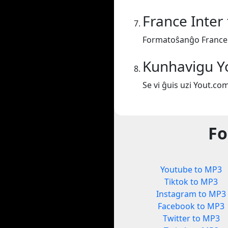
France Inter
Formatoŝanĝo France 
Kunhavigu Y
Se vi ĝuis uzi Yout.co
Fo
Youtube to MP3
Tiktok to MP3
Instagram to MP3
Facebook to MP3
Twitter to MP3