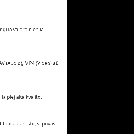
ĝi la valorojn en la
AV (Audio), MP4 (Video) aŭ
a plej alta kvalito.
itolo aŭ artisto, vi povas