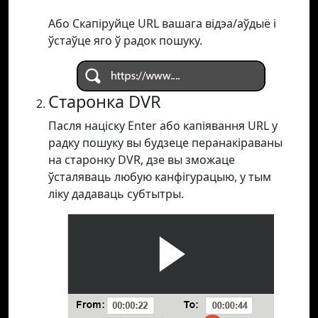
Або Скапіруйце URL вашага відэа/аўдыё і
ўстаўце яго ў радок пошуку.
Старонка DVR
Пасля націску Enter або капіявання URL у
радку пошуку вы будзеце перанакіраваны
на старонку DVR, дзе вы зможаце
ўсталяваць любую канфігурацыю, у тым
ліку дадаваць субтытры.