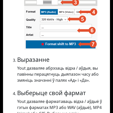
Выразанне
Yout дазваляе абрэзаць відэа / аўдыя, вы
павінны перацягнуць дыяпазон часу або
змяніць значэнні ў палях «Ад» і «Да».
Выберыце свой фармат
Yout дазваляе фарматаваць відэа / аўдыё ў
гэтых фарматах MP3 або WAV (аўдыё), MP4