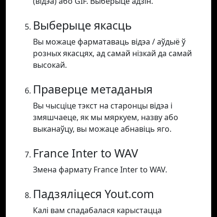
(відэа) або GIF. Выберыце адзін.
Выберыце якасць
Вы можаце фарматаваць відэа / аўдыё ў
розных якасцях, ад самай нізкай да самай
высокай.
Праверце метаданыя
Вы чысціце тэкст на старонцы відэа і
змяшчаеце, як мы мяркуем, назву або
выканаўцу, вы можаце абнавіць яго.
France Inter to WAV
Змена фармату France Inter to WAV.
Падзяліцеся Yout.com
Калі вам спадабалася карыстацца