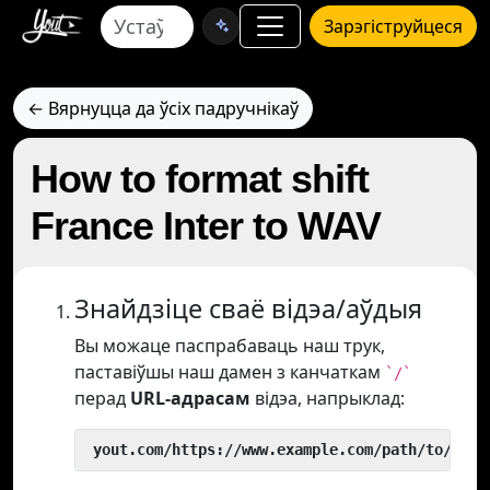
Зарэгіструйцеся
← Вярнуцца да ўсіх падручнікаў
How to format shift
France Inter to WAV
Знайдзіце сваё відэа/аўдыя
Вы можаце паспрабаваць наш трук,
паставіўшы наш дамен з канчаткам
`/`
перад
URL-адрасам
відэа, напрыклад:
 yout.com/https://www.example.com/path/to/vide