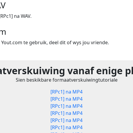
AV
[RPc1] na WAV.
om
m Yout.com te gebruik, deel dit of wys jou vriende.
tverskuiwing vanaf enige p
Sien beskikbare formaatverskuiwingtutoriale
[RPc1] na MP4
[RPc1] na MP4
[RPc1] na MP4
[RPc1] na MP4
[RPc1] na MP4
[RPc1] na MP4