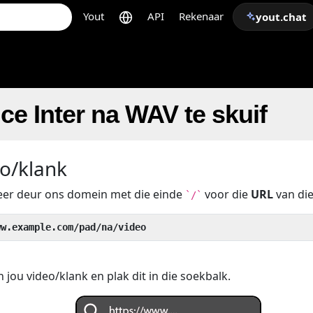
Yout
API
Rekenaar
yout.chat
e Inter na WAV te skuif
eo/klank
beer deur ons domein met die einde
voor die
URL
van die
`/`
ww.example.com/pad/na/video
 jou video/klank en plak dit in die soekbalk.