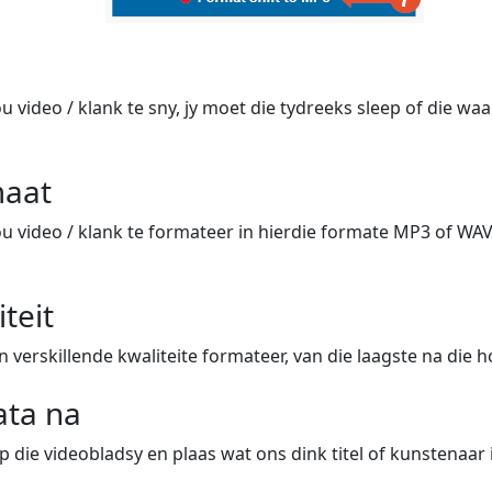
ou video / klank te sny, jy moet die tydreeks sleep of die wa
maat
ou video / klank te formateer in hierdie formate MP3 of WAV
iteit
in verskillende kwaliteite formateer, van die laagste na die 
ta na
p die videobladsy en plaas wat ons dink titel of kunstenaar is