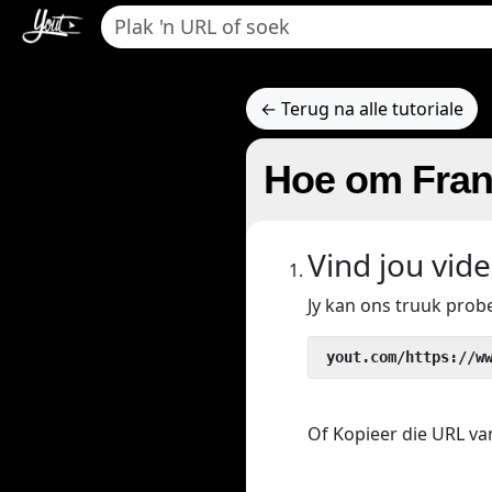
← Terug na alle tutoriale
Hoe om Franc
Vind jou vid
Jy kan ons truuk pro
 yout.com/https://w
Of Kopieer die URL van