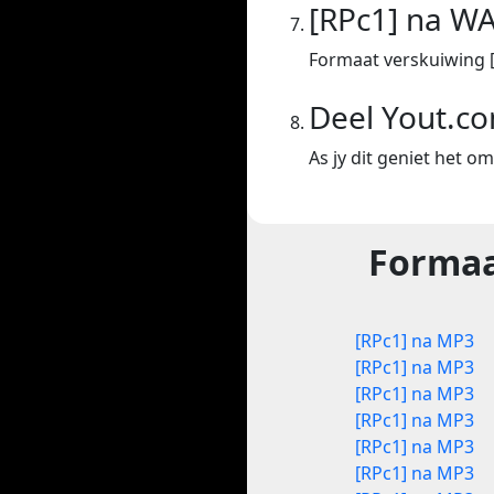
[RPc1] na W
Formaat verskuiwing 
Deel Yout.c
As jy dit geniet het o
Formaa
[RPc1] na MP3
[RPc1] na MP3
[RPc1] na MP3
[RPc1] na MP3
[RPc1] na MP3
[RPc1] na MP3