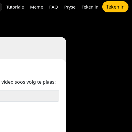
Teken in
Tutoriale
Meme
FAQ
Pryse
Teken in
 video soos volg te plaas: