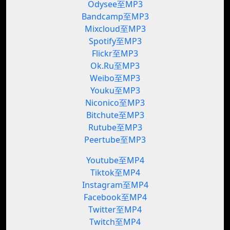
Odysee至MP3
Bandcamp至MP3
Mixcloud至MP3
Spotify至MP3
Flickr至MP3
Ok.Ru至MP3
Weibo至MP3
Youku至MP3
Niconico至MP3
Bitchute至MP3
Rutube至MP3
Peertube至MP3
Youtube至MP4
Tiktok至MP4
Instagram至MP4
Facebook至MP4
Twitter至MP4
Twitch至MP4