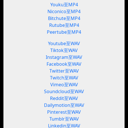
Youku至MP4
Niconico至MP4
Bitchute至MP4
Rutube至MP4
Peertube至MP4
Youtube至WAV
Tiktok至WAV
Instagram至WAV
Facebook至WAV
Twitter至WAV
Twitch至WAV
Vimeo至WAV
Soundcloud至WAV
Reddit至WAV
Dailymotion至WAV
Pinterest至WAV
Tumblr至WAV
Linkedin至WAV