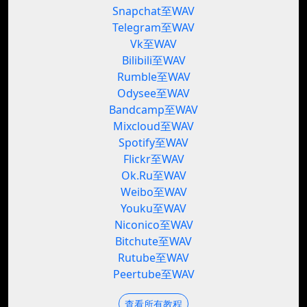
Snapchat至WAV
Telegram至WAV
Vk至WAV
Bilibili至WAV
Rumble至WAV
Odysee至WAV
Bandcamp至WAV
Mixcloud至WAV
Spotify至WAV
Flickr至WAV
Ok.Ru至WAV
Weibo至WAV
Youku至WAV
Niconico至WAV
Bitchute至WAV
Rutube至WAV
Peertube至WAV
查看所有教程