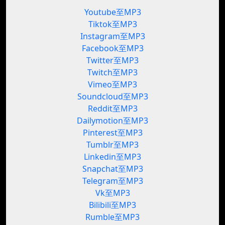
Youtube至MP3
Tiktok至MP3
Instagram至MP3
Facebook至MP3
Twitter至MP3
Twitch至MP3
Vimeo至MP3
Soundcloud至MP3
Reddit至MP3
Dailymotion至MP3
Pinterest至MP3
Tumblr至MP3
Linkedin至MP3
Snapchat至MP3
Telegram至MP3
Vk至MP3
Bilibili至MP3
Rumble至MP3