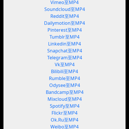
Vimeo至MP4
Soundcloud至MP4
Reddit至MP4
Dailymotion至MP4
Pinterest至MP4
Tumblr至MP4
Linkedin至MP4
Snapchat至MP4
Telegram至MP4
Vk至MP4
Bilibili至MP4
Rumble至MP4
Odysee至MP4
Bandcamp至MP4
Mixcloud至MP4
Spotify至MP4
Flickr至MP4
Ok.Ru至MP4
Weibo至MP4