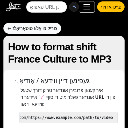
צייכן אַרויף
← צוריק צו אַלע טוטאָריאַלז
How to format shift
France Culture to MP3
געפֿינען דיין ווידעא / אַודיאָ
איר קענען פּרובירן אונדזער טריק דורך שטעלן
פון די
URL
איידער די
אונדזער פעלד מיט די סוף
`/`
ווידעא ווי אַזוי:
 yout.com/https://www.example.com/path/to/video