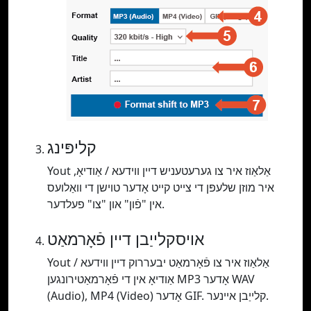
קליפּינג
Yout אַלאַוז איר צו גערעטעניש דיין ווידעא / אַודיאָ,
איר מוזן שלעפּן די צייט קייט אָדער טוישן די וואַלועס
אין "פֿון" און "צו" פעלדער.
אויסקלייַבן דיין פֿאָרמאַט
Yout אַלאַוז איר צו פֿאָרמאַט יבעררוק דיין ווידעא /
אַודיאָ אין די פֿאָרמאַטירונגען MP3 אָדער WAV
(Audio), MP4 (Video) אָדער GIF. קלייַבן איינער.