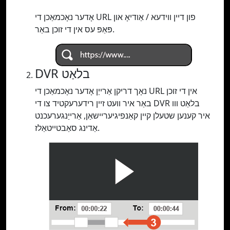
אָדער נאָכמאַכן די URL פון דיין ווידעא / אַודיאָ און
פּאַפּ עס אין די זוכן באַר.
DVR בלאַט
נאָך דריקן אַרייַן אָדער נאָכמאַכן די URL אין די זוכן
באַר איר וועט זיין רידערעקטיד צו די DVR בלאַט ווו
איר קענען שטעלן קיין קאַנפיגיעריישאַן, אַרייַנגערעכנט
אַדינג סאַבטייטאַלז.