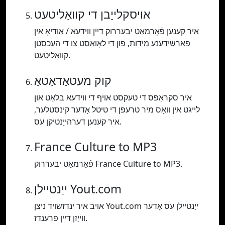
אויסקלייַבן די קוואַליטעט
איר קענען פֿאָרמאַט יבעררוק דיין ווידעא / אַודיאָ אין
פאַרשידענע מידות, פון די לאָואַסט צו די העכסטן
קוואַליטעט.
קוק מעטאַדאַטאַ
איר סקראַפּס די טעקסט אויף די ווידעא בלאַט און
לייגט אין וואָס מיר טרעפן די טיטל אָדער קינסטלער,
איר קענען דערהייַנטיקן עס.
France Culture to MP3
פֿאָרמאַט יבעררוק France Culture to MP3.
ייַנטיילן Yout.com
אויב איר ינדזשויד ניצן Yout.com ייַנטיילן עס אָדער
ווייַזן דיין פרענדז.