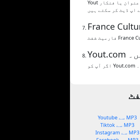
Yout ویڈیو کے صفحے پر متن کو کھرچتا ہے اور اس میں ڈالتا ہے جو ہمارے خیال میں عنوان یا فنکار
یں۔
فٹ
Youtube سے MP3
Tiktok سے MP3
Instagram سے MP3