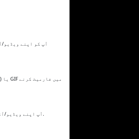
آپ اپنے ویڈیو/آڈیو کو مختلف خوبیوں میں فارمیٹ کر سکتے ہیں، سب سے کم سے اعلیٰ کوالٹی میں.