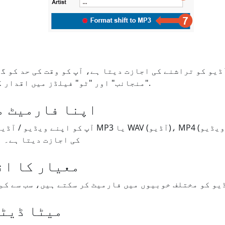
"منجانب" اور "ٹو" فیلڈز میں اقدار کو تبدیل کرنا ہوگا۔.
اپنا فارمیٹ م
کی اجازت دیتا ہے۔ ا
معیار کا ان
میٹا ڈیٹا