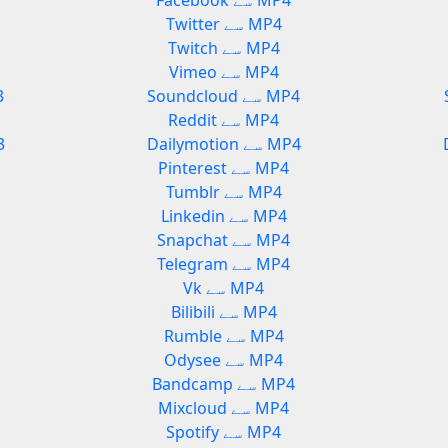
Facebook سے MP4
Twitter سے MP4
Twitch سے MP4
Vimeo سے MP4
Soundcloud سے MP4
oud
Reddit سے MP4
Dailymotion سے MP4
ion
Pinterest سے MP4
Tumblr سے MP4
Linkedin سے MP4
Snapchat سے MP4
Telegram سے MP4
Vk سے MP4
Bilibili سے MP4
Rumble سے MP4
Odysee سے MP4
Bandcamp سے MP4
Mixcloud سے MP4
Spotify سے MP4