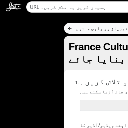
وٹوریلز پر واپس جائیں۔
France سے MP3 کو منتقل کرنے کا فارمیٹ
بنایا جائے
 تلاش کریں۔