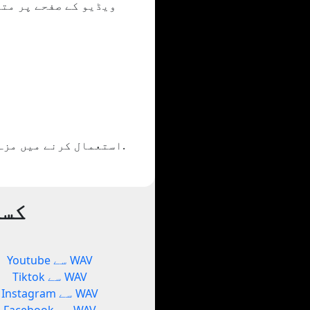
اگر آپ کو Yout.com استعمال کرنے میں مزہ آیا تو اس کا اشتراک کریں یا اپنے دوستوں کو دکھائیں۔.
کسی
Youtube سے WAV
Tiktok سے WAV
Instagram سے WAV