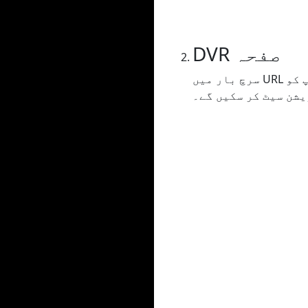
DVR صفحہ
سرچ بار میں URL درج کرنے یا کاپی کرنے کے بعد آپ کو DVR صفحہ پر بھیج دیا جائے گا جہاں آپ سب