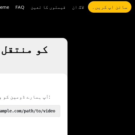
سائن اپ کریں۔
لاگ ان
قیمتوں کا تعین
FAQ
eme
کے ساتھ رکھ کر ہماری چال آزما سکتے ہیں:
آپ ہمارے ڈومین کو 
 yout.com/https://www.example.com/path/to/video