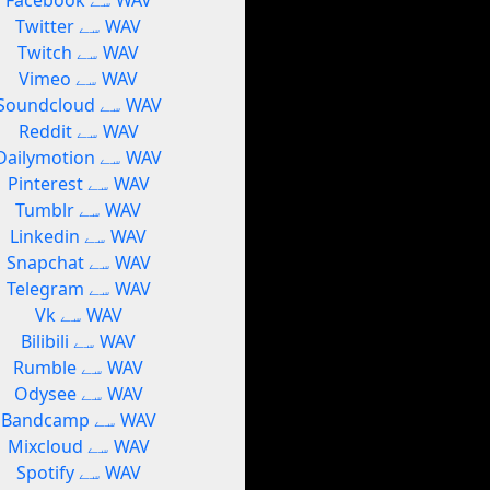
Facebook سے WAV
Twitter سے WAV
Twitch سے WAV
Vimeo سے WAV
Soundcloud سے WAV
Reddit سے WAV
Dailymotion سے WAV
Pinterest سے WAV
Tumblr سے WAV
Linkedin سے WAV
Snapchat سے WAV
Telegram سے WAV
Vk سے WAV
Bilibili سے WAV
Rumble سے WAV
Odysee سے WAV
Bandcamp سے WAV
Mixcloud سے WAV
Spotify سے WAV