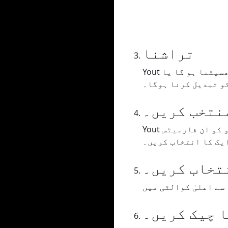
تراشنا
Yout آپ کو اپنے ویڈیو/آڈیو کو تراشنے کی اجازت دیتا ہے، آپ کو وقت کی حد کو گھسیٹنا ہو گا یا
نتخب کریں۔
Yout آپ کو اپنے ویڈیو / آڈیو کو ان فارمیٹس MP3 یا WAV (آڈیو)، MP4 (ویڈیو) یا GIF میں فارمیٹ کرنے
یک کا انتخاب کریں۔
تخاب کریں۔
 چیک کریں۔