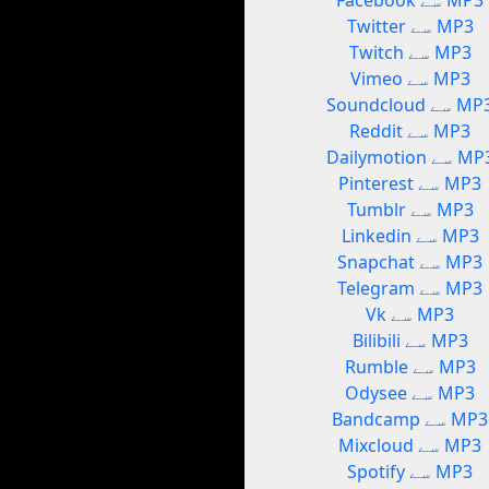
Facebook سے MP3
Twitter سے MP3
Twitch سے MP3
Vimeo سے MP3
Soundcl سے MP3
Reddit سے MP3
Dailymot سے MP3
Pinterest سے MP3
Tumblr سے MP3
Linkedin سے MP3
Snapchat سے MP3
Telegram سے MP3
Vk سے MP3
Bilibili سے MP3
Rumble سے MP3
Odysee سے MP3
Bandcamp سے MP3
Mixcloud سے MP3
Spotify سے MP3