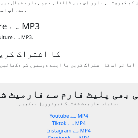
ہے، آپ اسے اپ ڈیٹ کر سکتے ہیں.
France Culture سے MP3
فارمیٹ شفٹ France Culture سے MP3.
Yout.com کا اشتراک کر
 بھی پلیٹ فارم سے فارمیٹ ش
دستیاب فارمیٹ شفٹنگ ٹیوٹوریل دیکھیں
Youtube سے MP4
Tiktok سے MP4
Instagram سے MP4