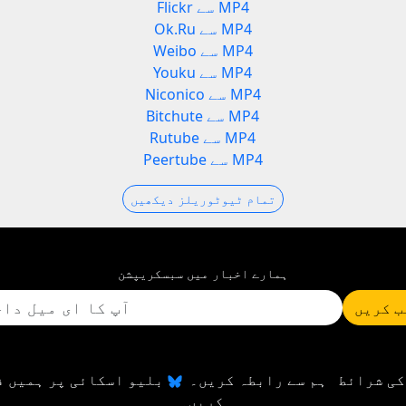
Flickr سے MP4
Ok.Ru سے MP4
Weibo سے MP4
Youku سے MP4
Niconico سے MP4
Bitchute سے MP4
Rutube سے MP4
Peertube سے MP4
تمام ٹیوٹوریلز دیکھیں
ہمارے اخبار میں سبسکریپشن
 کریں
کی شرائط
ہم سے رابطہ کریں۔
بلیو اسکائی پر ہمیں ف
کریں۔