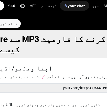
M
سبق
ڈیسک ٹاپ
API
Yout
yout.chat
← تمام ٹی
 Culture
کیسے 
اپنا ویڈیو/آڈیو
ویڈیو کے
یو آر ایل
سے پہلے آخر
`/`
یا اپنے ویڈیو/آڈیو کا URL کاپی کریں اور اسے سرچ بار میں چسپاں کریں۔