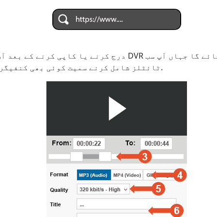
ٹائٹلز شامل کرنے سمیت کوئی بھی کنفیگریشن سیٹ کر سکیں گے۔.