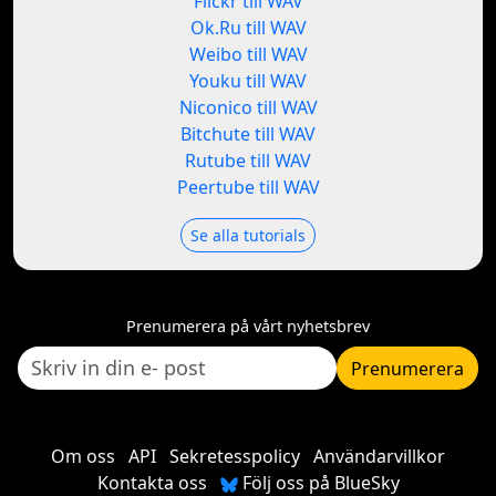
Flickr till WAV
Ok.Ru till WAV
Weibo till WAV
Youku till WAV
Niconico till WAV
Bitchute till WAV
Rutube till WAV
Peertube till WAV
Se alla tutorials
Prenumerera på vårt nyhetsbrev
Prenumerera
Om oss
API
Sekretesspolicy
Användarvillkor
Kontakta oss
Följ oss på BlueSky