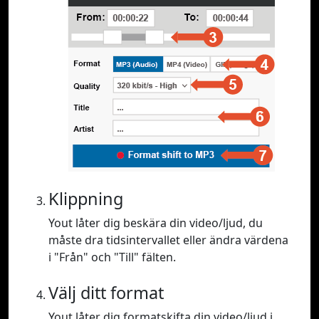
Klippning
Yout låter dig beskära din video/ljud, du
måste dra tidsintervallet eller ändra värdena
i "Från" och "Till" fälten.
Välj ditt format
Yout låter dig formatskifta din video/ljud i