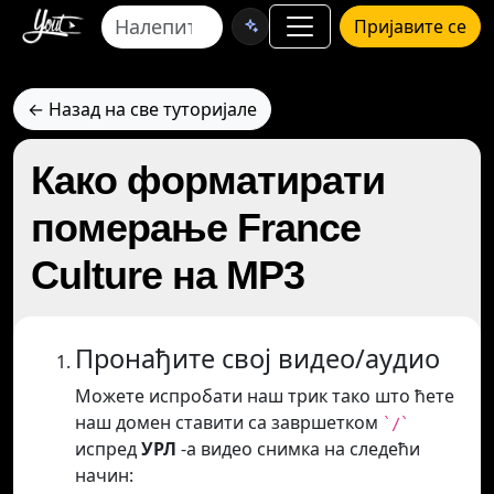
Пријавите се
← Назад на све туторијале
Како форматирати
померање France
Culture на MP3
Пронађите свој видео/аудио
Можете испробати наш трик тако што ћете
наш домен ставити са завршетком
`/`
испред
УРЛ
-а видео снимка на следећи
начин: