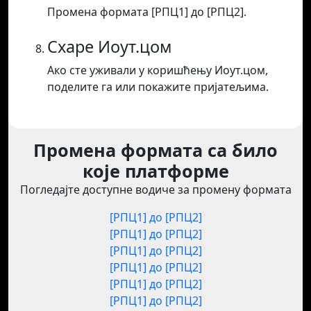
Промена формата [РПЦ1] до [РПЦ2].
Схаре Иоут.цом
Ако сте уживали у коришћењу Иоут.цом,
поделите га или покажите пријатељима.
Промена формата са било
које платформе
Погледајте доступне водиче за промену формата
[РПЦ1] до [РПЦ2]
[РПЦ1] до [РПЦ2]
[РПЦ1] до [РПЦ2]
[РПЦ1] до [РПЦ2]
[РПЦ1] до [РПЦ2]
[РПЦ1] до [РПЦ2]