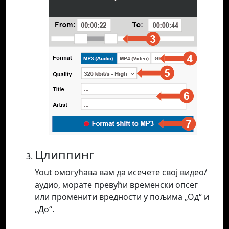
Цлиппинг
Yout омогућава вам да исечете свој видео/
аудио, морате превући временски опсег
или променити вредности у пољима „Од“ и
„До“.