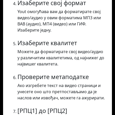
Изаберите свој формат
Yout омогућава вам да форматирате свој
видео/аудио у овим форматима МП3 или
ВАВ (аудио), МП4 (видео) или ГИФ.
Изаберите једну.
Изаберите квалитет
Можете да форматирате свој видео/аудио
у различитим квалитетима, од најнижег до
највишег квалитета.
Проверите метаподатке
Ако изгребете текст на видео страници и
унесете оно што претпостављамо да је
наслов или извођач, можете га ажурирати.
[РПЦ1] до [РПЦ2]