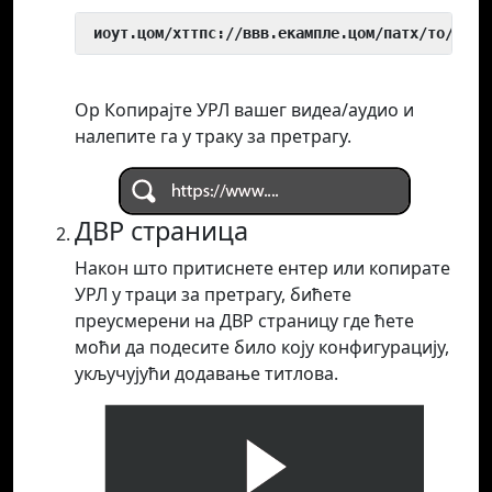
 иоут.цом/хттпс://ввв.екампле.цом/патх/то/виде
Ор Копирајте УРЛ вашег видеа/аудио и
налепите га у траку за претрагу.
ДВР страница
Након што притиснете ентер или копирате
УРЛ у траци за претрагу, бићете
преусмерени на ДВР страницу где ћете
моћи да подесите било коју конфигурацију,
укључујући додавање титлова.