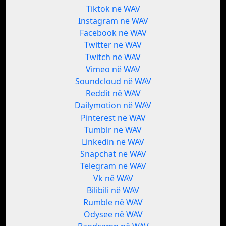
Tiktok në WAV
Instagram në WAV
Facebook në WAV
Twitter në WAV
Twitch në WAV
Vimeo në WAV
Soundcloud në WAV
Reddit në WAV
Dailymotion në WAV
Pinterest në WAV
Tumblr në WAV
Linkedin në WAV
Snapchat në WAV
Telegram në WAV
Vk në WAV
Bilibili në WAV
Rumble në WAV
Odysee në WAV