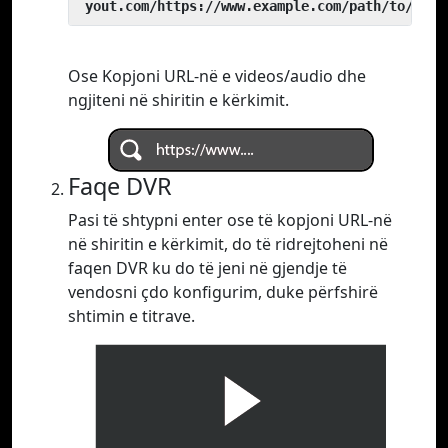
 yout.com/https://www.example.com/path/to/vide
Ose Kopjoni URL-në e videos/audio dhe
ngjiteni në shiritin e kërkimit.
Faqe DVR
Pasi të shtypni enter ose të kopjoni URL-në
në shiritin e kërkimit, do të ridrejtoheni në
faqen DVR ku do të jeni në gjendje të
vendosni çdo konfigurim, duke përfshirë
shtimin e titrave.