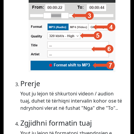
Prerje
Yout ju lejon të shkurtoni videon / audion
tuaj, duhet të tërhiqni intervalin kohor ose të
ndryshoni vlerat në fushat "Nga" dhe "To"..
Zgjidhni formatin tuaj
Yout ju lejon të formatoni zhvendosjen e