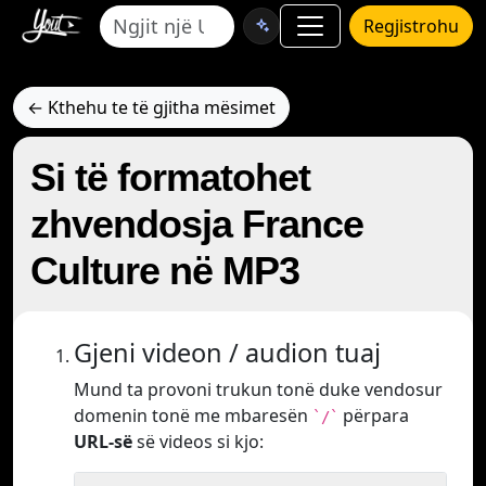
Regjistrohu
← Kthehu te të gjitha mësimet
Si të formatohet
zhvendosja France
Culture në MP3
Gjeni videon / audion tuaj
Mund ta provoni trukun tonë duke vendosur
domenin tonë me mbaresën
përpara
`/`
URL-së
së videos si kjo: