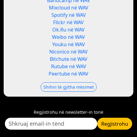
Bandcamp në WAV
Mixcloud në WAV
Spotify në WAV
Flickr në WAV
Ok.Ru në WAV
Weibo në WAV
Youku në WAV
Niconico në WAV
Bitchute në WAV
Rutube në WAV
Peertube në WAV
Shihni të gjitha mësimet
Regjistrohu në newsletter-in tonë
Regjistrohu