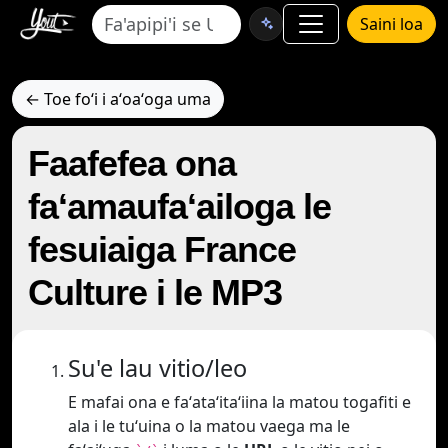
Saini loa
← Toe foʻi i aʻoaʻoga uma
Faafefea ona
faʻamaufaʻailoga le
fesuiaiga France
Culture i le MP3
Su'e lau vitio/leo
E mafai ona e faʻataʻitaʻiina la matou togafiti e
ala i le tuʻuina o la matou vaega ma le