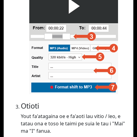
Otioti
Yout fa'atagaina oe e fa'aoti lau vitio / leo, e
tatau ona e toso le taimi pe suia le tau i "Mai"
ma "I" fanua.