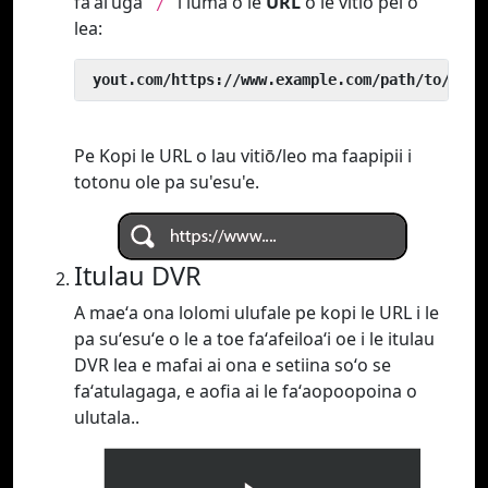
faʻaiʻuga
i luma o le
URL
o le vitio pei o
`/`
lea:
 yout.com/https://www.example.com/path/to/vide
Pe Kopi le URL o lau vitiō/leo ma faapipii i
totonu ole pa su'esu'e.
Itulau DVR
A maeʻa ona lolomi ulufale pe kopi le URL i le
pa suʻesuʻe o le a toe faʻafeiloaʻi oe i le itulau
DVR lea e mafai ai ona e setiina soʻo se
faʻatulagaga, e aofia ai le faʻaopoopoina o
ulutala..