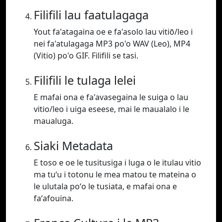
Filifili lau faatulagaga
Yout fa'atagaina oe e fa'asolo lau vitiō/leo i
nei fa'atulagaga MP3 po'o WAV (Leo), MP4
(Vitio) po'o GIF. Filifili se tasi.
Filifili le tulaga lelei
E mafai ona e fa'avasegaina le suiga o lau
vitio/leo i uiga eseese, mai le maualalo i le
maualuga.
Siaki Metadata
E toso e oe le tusitusiga i luga o le itulau vitio
ma tuʻu i totonu le mea matou te mateina o
le ulutala poʻo le tusiata, e mafai ona e
faʻafouina.