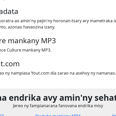
tadata
tsoratra ao amin'ny pejin'ny horonan-tsary ary mametraka i
to, azonao havaozina izany.
ure mankany MP3
nce Culture mankany MP3.
ut.com
nao ny nampiasa Yout.com dia zarao na asehoy ny namanao.
a endrika avy amin'ny sehat
Jereo ny fampianarana fanovana endrika misy