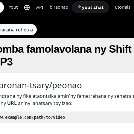
Yout
API
biraonao
Tutorials
yout.chat
narana rehetra
omba famolavolana ny Shift
MP3
horonan-tsary/peonao
drana ny fika ataontsika amin'ny fametrahana ny sehatra 
'ny
URL
an'ny lahatsary toy izao:
ww.example.com/path/to/video