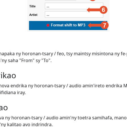
apaka ny horonan-tsary / feo, tsy maintsy misintona ny f
'ny saha "From" sy "To".
rikao
ova endrika ny horonan-tsary / audio amin'ireto endrika 
fidiana iray.
tao
a ny horonan-tsary / audio amin'ny toetra samihafa, ma
ny kalitao avo indrindra.