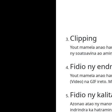
Clipping
Yout mamela anao han
ny soatoavina ao amin
Fidio ny end
Yout mamela anao han
(Video) na GIF ireto. Mi
Fidio ny kali
Azonao atao ny manov
indrindra ka hatramin'