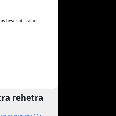
zay heverintsika ho
ra rehetra