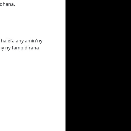
rohana.
a halefa any amin'ny
ny ny fampidirana