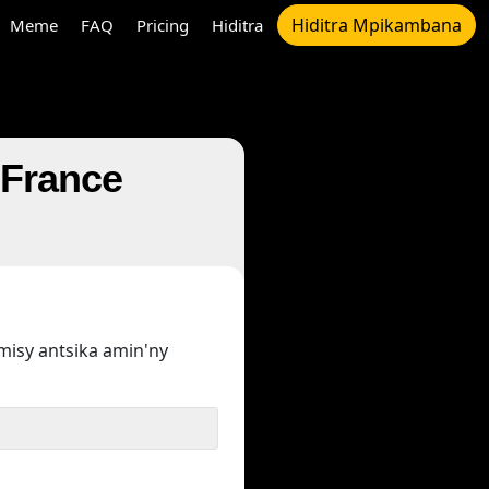
Hiditra Mpikambana
Meme
FAQ
Pricing
Hiditra
 France
misy antsika amin'ny