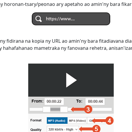
ny horonan-tsary/peonao ary apetaho ao amin'ny bara fika
ny fidirana na kopia ny URL ao amin'ny bara fitadiavana di
ay hahafahanao mametraka ny fanovana rehetra, anisan'iza