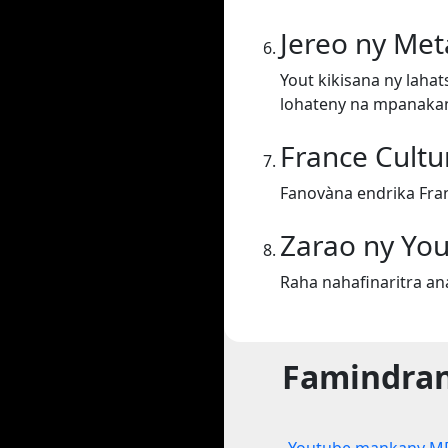
Jereo ny Me
Yout kikisana ny laha
lohateny na mpanakan
France Cult
Fanovàna endrika Fra
Zarao ny Yo
Raha nahafinaritra a
Famindran