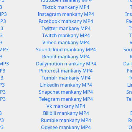
P3
Youtube mankany MP4
Y
3
Tiktok mankany MP4
MP3
Instagram mankany MP4
In
MP3
Facebook mankany MP4
Fa
P3
Twitter mankany MP4
T
3
Twitch mankany MP4
3
Vimeo mankany MP4
 MP3
Soundcloud mankany MP4
Sou
3
Reddit mankany MP4
 MP3
Dailymotion mankany MP4
Dai
MP3
Pinterest mankany MP4
Pi
P3
Tumblr mankany MP4
T
P3
Linkedin mankany MP4
L
MP3
Snapchat mankany MP4
Sn
MP3
Telegram mankany MP4
Te
Vk mankany MP4
3
Bilibili mankany MP4
P3
Rumble mankany MP4
R
P3
Odysee mankany MP4
O