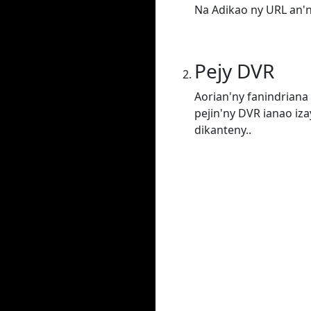
Na Adikao ny URL an'
Pejy DVR
Aorian'ny fanindriana 
pejin'ny DVR ianao iz
dikanteny..