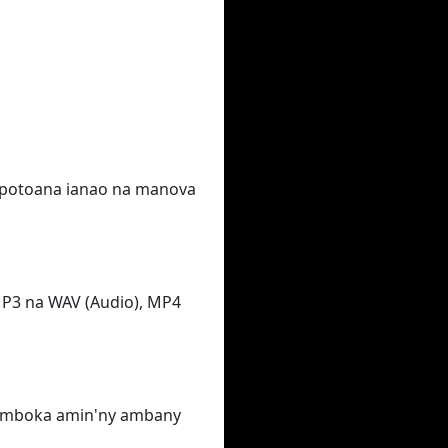
e-potoana ianao na manova
MP3 na WAV (Audio), MP4
nomboka amin'ny ambany