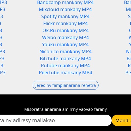
MP3
Bandcamp mankany MP4
Ba
MP3
Mixcloud mankany MP4
Mi
P3
Spotify mankany MP4
S
3
Flickr mankany MP4
3
Ok.Ru mankany MP4
3
Weibo mankany MP4
3
Youku mankany MP4
P3
Niconico mankany MP4
N
P3
Bitchute mankany MP4
B
P3
Rutube mankany MP4
R
MP3
Peertube mankany MP4
Pe
Jereo ny fampianarana rehetra
Misoratra anarana amin'ny vaovao farany
Mandra