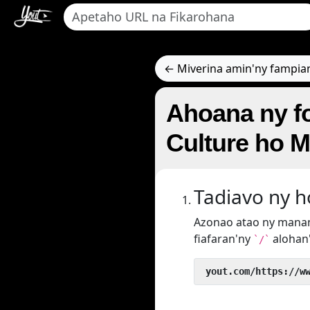
← Miverina amin'ny fampia
Ahoana ny f
Culture ho 
Tadiavo ny 
Azonao atao ny manan
fiafaran'ny
alohan
`/`
 yout.com/https://w