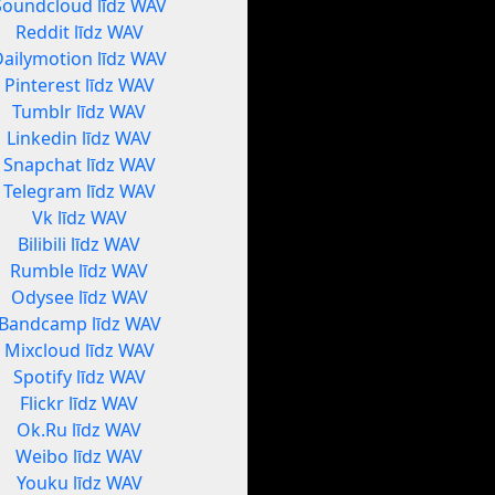
Soundcloud līdz WAV
Reddit līdz WAV
Dailymotion līdz WAV
Pinterest līdz WAV
Tumblr līdz WAV
Linkedin līdz WAV
Snapchat līdz WAV
Telegram līdz WAV
Vk līdz WAV
Bilibili līdz WAV
Rumble līdz WAV
Odysee līdz WAV
Bandcamp līdz WAV
Mixcloud līdz WAV
Spotify līdz WAV
Flickr līdz WAV
Ok.Ru līdz WAV
Weibo līdz WAV
Youku līdz WAV