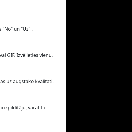
s “No” un “Uz”..
i GIF. Izvēlieties vienu.
ās uz augstāko kvalitāti.
izpildītāju, varat to