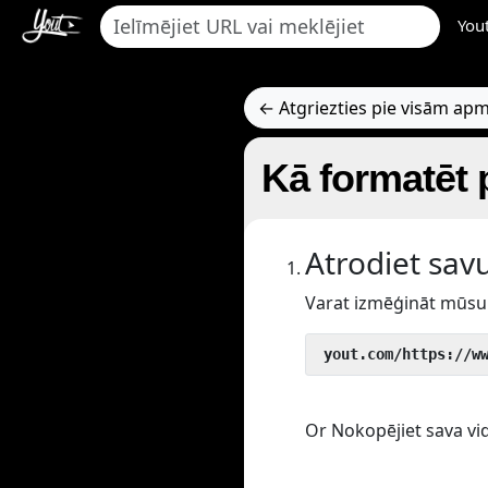
You
← Atgriezties pie visām a
Kā formatēt 
Atrodiet sav
Varat izmēģināt mūsu 
 yout.com/https://w
Or Nokopējiet sava vid