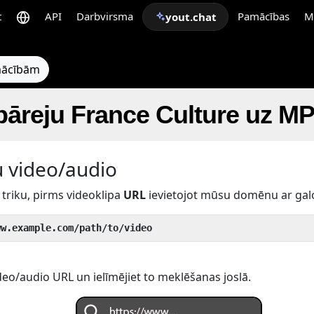
t
API
Darbvirsma
Pamācības
M
yout.chat
pmācībām
pāreju France Culture uz M
u video/audio
triku, pirms videoklipa
URL
ievietojot mūsu domēnu ar gal
ww.example.com/path/to/video
eo/audio URL un ielīmējiet to meklēšanas joslā.