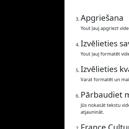
Apgriešana
Yout ļauj apgriezt vide
Izvēlieties s
Yout ļauj formatēt vid
Izvēlieties kv
Varat formatēt un main
Pārbaudiet 
Jūs nokasāt tekstu vid
atjaunināt.
France Cultu