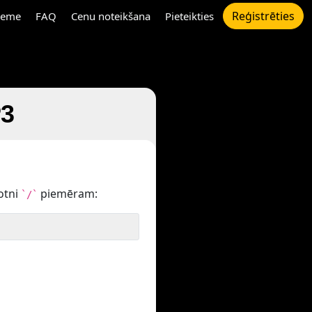
Reģistrēties
eme
FAQ
Cenu noteikšana
Pieteikties
P3
otni
piemēram:
`/`