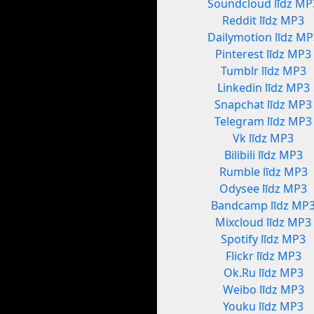
Soundcloud līdz MP
Reddit līdz MP3
Dailymotion līdz MP
Pinterest līdz MP3
Tumblr līdz MP3
Linkedin līdz MP3
Snapchat līdz MP3
Telegram līdz MP3
Vk līdz MP3
Bilibili līdz MP3
Rumble līdz MP3
Odysee līdz MP3
Bandcamp līdz MP
Mixcloud līdz MP3
Spotify līdz MP3
Flickr līdz MP3
Ok.Ru līdz MP3
Weibo līdz MP3
Youku līdz MP3