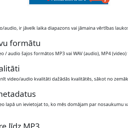
o/audio, ir jāvelk laika diapazons vai jāmaina vērtības lauko
avu formātu
eo / audio šajos formātos MP3 vai WAV (audio), MP4 (video) va
alitāti
īt video/audio kvalitāti dažādās kvalitātēs, sākot no zemāk
metadatus
eo lapā un ievietojat to, ko mēs domājam par nosaukumu vai 
re līdz MP3