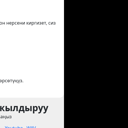
он нерсени киргизет, сиз
өрсөтүңүз.
 жылдыруу
раңыз