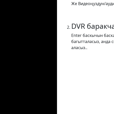
Же Видеоңуздун/ауди
DVR баракч
Enter баскычын баск
багытталасыз, анда 
аласыз..