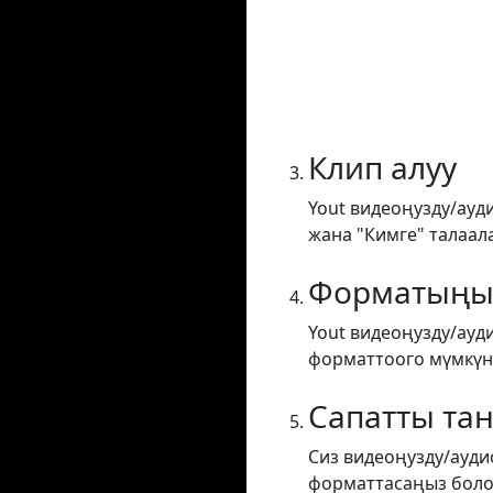
Клип алуу
Yout видеоңузду/ауд
жана "Кимге" талаал
Форматыңы
Yout видеоңузду/ауд
форматтоого мүмкүнд
Сапатты та
Сиз видеоңузду/ауди
форматтасаңыз боло