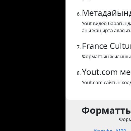
Метадайынд
Yout видео барагынд
аны жаңырта аласыз
France Cultu
Форматтын жылышы Fr
Yout.com м
Yout.com сайтын кол
Форматты
Форм