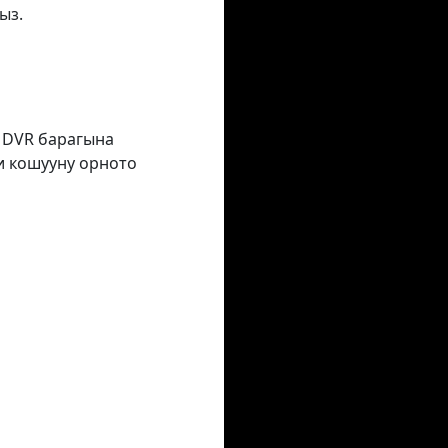
ыз.
з DVR барагына
и кошууну орното