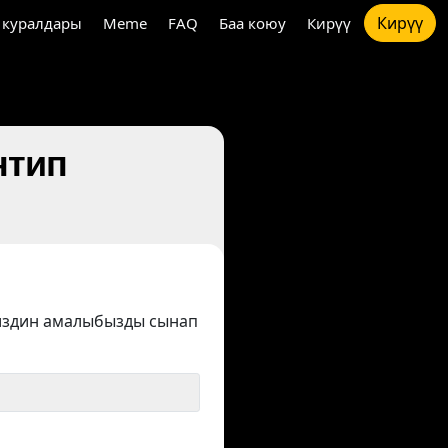
Кирүү
 куралдары
Meme
FAQ
Баа коюу
Кирүү
нтип
издин амалыбызды сынап