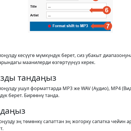
иоңузду кесүүгө мүмкүндүк берет, сиз убакыт диапазону
арындагы маанилерди өзгөртүүңүз керек.
зды тандаңыз
иоңузду ушул форматтарда MP3 же WAV (Аудио), MP4 (Ви
үк берет. Бирөөнү танда.
ндаңыз
оңузду эң төмөнкү сапаттан эң жогорку сапатка чейин а
т.