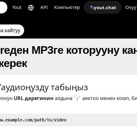
Yout
API
Компьютер
Окуу
yout.chat
а кайтуу
ureден MP3ге которууну ка
керек
/аудиоңузду табыңыз
еонун
URL дарегинин
алдына
аяктоо менен коюп, б
`/`
ww.example.com/path/to/video