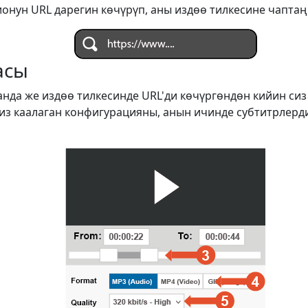
онун URL дарегин көчүрүп, аны издөө тилкесине чаптаң
асы
анда же издөө тилкесинде URL'ди көчүргөндөн кийин си
сиз каалаган конфигурацияны, анын ичинде субтитрлерд