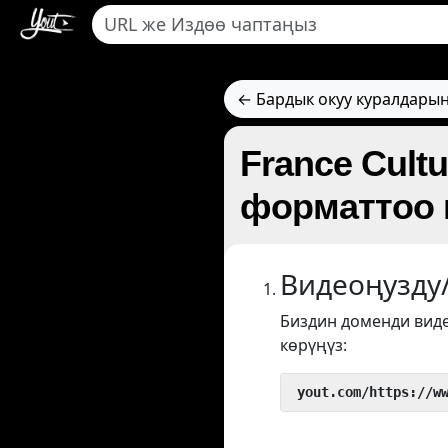
← Бардык окуу куралдарын
France Cult
форматтоо 
Видеоңузду
Биздин доменди вид
көрүңүз:
 yout.com/https://w