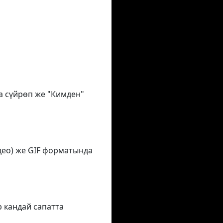
на сүйрөп же "Кимден"
део) же GIF форматында
р кандай сапатта