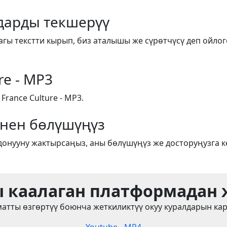
арды текшерүү
агы текстти кырып, биз аталышы же сүрөтчүсү деп ойлог
.
re - MP3
ance Culture - MP3.
енен бөлүшүңүз
донууну жактырсаңыз, аны бөлүшүңүз же досторуңузга к
 каалаган платформадан
атты өзгөртүү боюнча жеткиликтүү окуу куралдарын ка