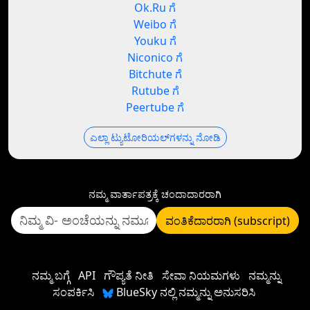
Ok.Ru ಗೆ
Weibo ಗೆ
Youku ಗೆ
Niconico ಗೆ
Bitchute ಗೆ
Rutube ಗೆ
Peertube ಗೆ
ಎಲ್ಲಾ ಟ್ಯುಟೋರಿಯಲ್‌ಗಳನ್ನು ನೋಡಿ
ನಮ್ಮ ವಾರ್ತಾಪತ್ರಕ್ಕೆ ಚಂದಾದಾರರಾಗಿ
ವಂತಿಕೆದಾರರಾಗಿ (subscript)
ನಮ್ಮ ಬಗ್ಗೆ
API
ಗೌಪ್ಯತೆ ನೀತಿ
ಸೇವಾ ನಿಯಮಗಳು
ನಮ್ಮನ್ನು
ಸಂಪರ್ಕಿಸಿ
BlueSky ನಲ್ಲಿ ನಮ್ಮನ್ನು ಅನುಸರಿಸಿ