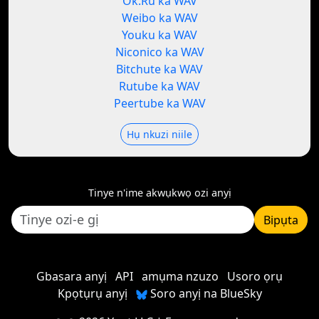
Ok.Ru ka WAV
Weibo ka WAV
Youku ka WAV
Niconico ka WAV
Bitchute ka WAV
Rutube ka WAV
Peertube ka WAV
Hụ nkuzi niile
Tinye n'ime akwụkwọ ozi anyị
Bipụta
Gbasara anyị
API
amụma nzuzo
Usoro ọrụ
Kpọtụrụ anyị
Soro anyị na BlueSky