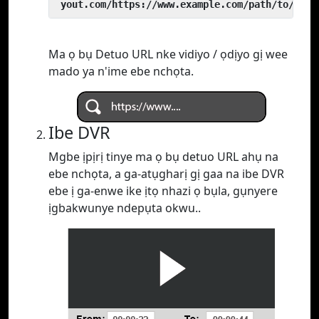
 yout.com/https://www.example.com/path/to/vide
Ma ọ bụ Detuo URL nke vidiyo / ọdịyo gị wee
mado ya n'ime ebe nchọta.
Ibe DVR
Mgbe ịpịrị tinye ma ọ bụ detuo URL ahụ na
ebe nchọta, a ga-atụgharị gị gaa na ibe DVR
ebe ị ga-enwe ike ịtọ nhazi ọ bụla, gụnyere
ịgbakwunye ndepụta okwu..