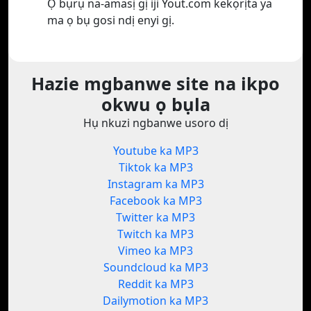
Ọ bụrụ na-amasị gị iji Yout.com kekọrịta ya
ma ọ bụ gosi ndị enyi gị.
Hazie mgbanwe site na ikpo
okwu ọ bụla
Hụ nkuzi ngbanwe usoro dị
Youtube ka MP3
Tiktok ka MP3
Instagram ka MP3
Facebook ka MP3
Twitter ka MP3
Twitch ka MP3
Vimeo ka MP3
Soundcloud ka MP3
Reddit ka MP3
Dailymotion ka MP3