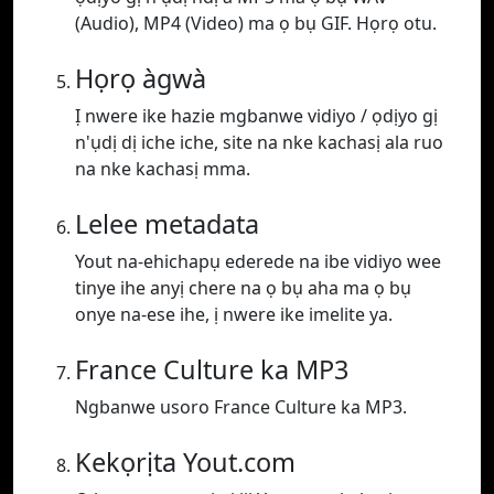
(Audio), MP4 (Video) ma ọ bụ GIF. Họrọ otu.
Họrọ àgwà
Ị nwere ike hazie mgbanwe vidiyo / ọdịyo gị
n'ụdị dị iche iche, site na nke kachasị ala ruo
na nke kachasị mma.
Lelee metadata
Yout na-ehichapụ ederede na ibe vidiyo wee
tinye ihe anyị chere na ọ bụ aha ma ọ bụ
onye na-ese ihe, ị nwere ike imelite ya.
France Culture ka MP3
Ngbanwe usoro France Culture ka MP3.
Kekọrịta Yout.com