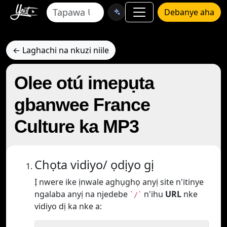
Debanye aha
← Laghachi na nkuzi niile
Olee otú imepụta
gbanwee France
Culture ka MP3
Chọta vidiyo/ ọdịyo gị
Ị nwere ike ịnwale aghụghọ anyị site n'itinye
ngalaba anyị na njedebe
n'ihu
URL
nke
`/`
vidiyo dị ka nke a: