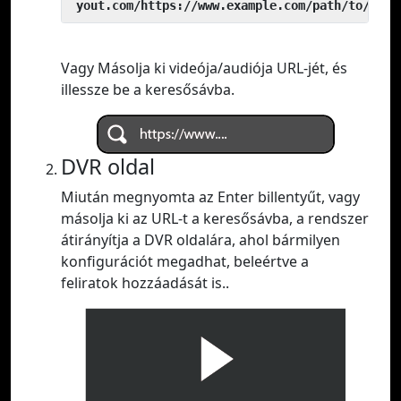
 yout.com/https://www.example.com/path/to/vide
Vagy Másolja ki videója/audiója URL-jét, és
illessze be a keresősávba.
DVR oldal
Miután megnyomta az Enter billentyűt, vagy
másolja ki az URL-t a keresősávba, a rendszer
átirányítja a DVR oldalára, ahol bármilyen
konfigurációt megadhat, beleértve a
feliratok hozzáadását is..