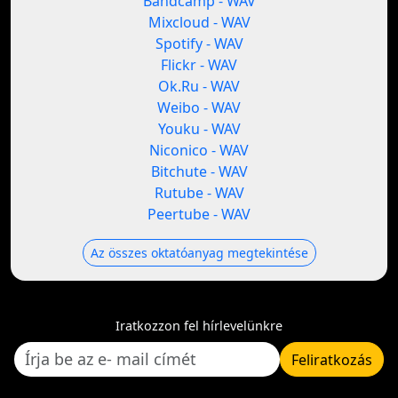
Bandcamp - WAV
Mixcloud - WAV
Spotify - WAV
Flickr - WAV
Ok.Ru - WAV
Weibo - WAV
Youku - WAV
Niconico - WAV
Bitchute - WAV
Rutube - WAV
Peertube - WAV
Az összes oktatóanyag megtekintése
Iratkozzon fel hírlevelünkre
Feliratkozás