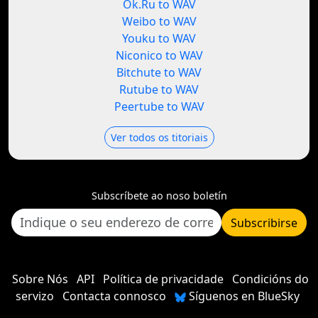
Ok.Ru to WAV
Weibo to WAV
Youku to WAV
Niconico to WAV
Bitchute to WAV
Rutube to WAV
Peertube to WAV
Ver todos os titoriais
Subscríbete ao noso boletín
Subscribirse
Sobre Nós
API
Política de privacidade
Condicións do
servizo
Contacta connosco
Síguenos en BlueSky