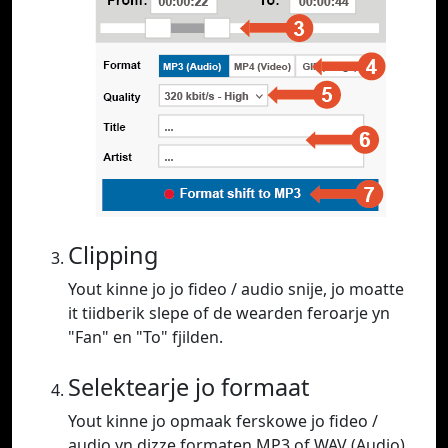
Clipping
Yout kinne jo jo fideo / audio snije, jo moatte
it tiidberik slepe of de wearden feroarje yn
"Fan" en "To" fjilden.
Selektearje jo formaat
Yout kinne jo opmaak ferskowe jo fideo /
audio yn dizze formaten MP3 of WAV (Audio),