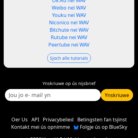
Ok.Ru nei WAV
Weibo nei WAV
Youku nei WAV
Niconico nei WAV
Bitchute nei WAV
Rutube nei WAV
Peertube nei WAV
Sjoch alle tutorials
Ynskriuwe op ús nijsbrief
Ynskriuwe
Oer Us
API
Privacybelied
Betingsten fan tsjinst
Kontakt mei ús opnimme
Folgje ús op BlueSky