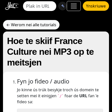
Ynskriuwe
← Werom nei alle tutorials
Hoe te skiif France
Culture nei MP3 op te
meitsjen
Fyn jo fideo / audio
Jo kinne ús trúk besykje troch ús domein te
setten mei it einigjen
foar de
URL
fan 'e
`/`
fideo sa: