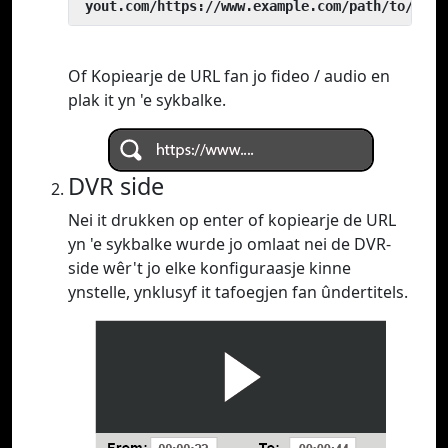
 yout.com/https://www.example.com/path/to/vide
Of Kopiearje de URL fan jo fideo / audio en
plak it yn 'e sykbalke.
DVR side
Nei it drukken op enter of kopiearje de URL
yn 'e sykbalke wurde jo omlaat nei de DVR-
side wêr't jo elke konfiguraasje kinne
ynstelle, ynklusyf it tafoegjen fan ûndertitels.