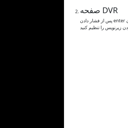
صفحه DVR
پس از فشار دادن enter یا کپی کردن URL در نوار جستجو، به صفحه DVR هدایت می شوید که در آن می توانید هر گونه