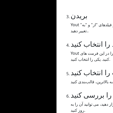
بریدن
Yout به شما امکان می دهد ویدیو / صدای خود را برش دهید، باید محدوده زمانی را بکشید یا مقادیر را در فیلدهای "از" و "به"
تغییر دهید..
را انتخاب کنید
Yout به شما این امکان را می دهد که ویدیو / صدای خود را در این فرمت های MP3 یا WAV (صوتی)، MP4 (ویدئو) یا GIF فرمت
کنید. یکی را انتخاب کنید.
را انتخاب کنید
 را بررسی کنید
دهید، می توانید آن را به
روز کنید.