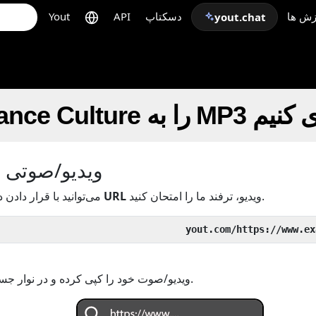
زش ها
دسکتاپ
API
Yout
yout.chat
 به MP3 قالب‌بندی کنیم
ویدیو/صوتی خو
ویدیو، ترفند ما را امتحان کنید.
URL
قبل از
می‌توانید با قرار دادن د
یا URL ویدیو/صوت خود را کپی کرده و در نوار جستجو جایگذاری کنید.