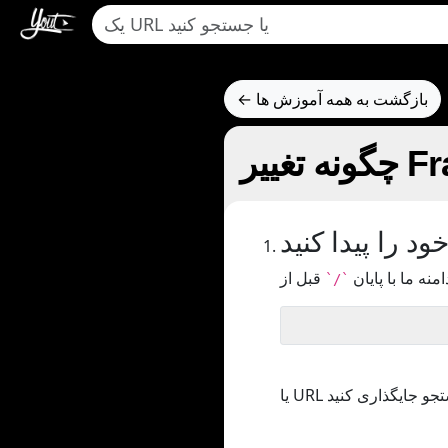
← بازگشت به همه آموزش ها
د را پیدا کنید
امنه ما با پایان
`/`