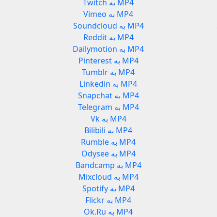
Twitch به MP4
Vimeo به MP4
Soundcloud به MP4
d
Reddit به MP4
Dailymotion به MP4
n
Pinterest به MP4
Tumblr به MP4
Linkedin به MP4
Snapchat به MP4
Telegram به MP4
Vk به MP4
Bilibili به MP4
Rumble به MP4
Odysee به MP4
Bandcamp به MP4
Mixcloud به MP4
Spotify به MP4
Flickr به MP4
Ok.Ru به MP4