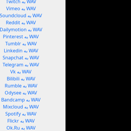
Twitch به WAV
Vimeo به WAV
Soundcloud به WAV
Reddit به WAV
Dailymotion به WAV
Pinterest به WAV
Tumblr به WAV
Linkedin به WAV
Snapchat به WAV
Telegram به WAV
Vk به WAV
Bilibili به WAV
Rumble به WAV
Odysee به WAV
Bandcamp به WAV
Mixcloud به WAV
Spotify به WAV
Flickr به WAV
Ok.Ru به WAV