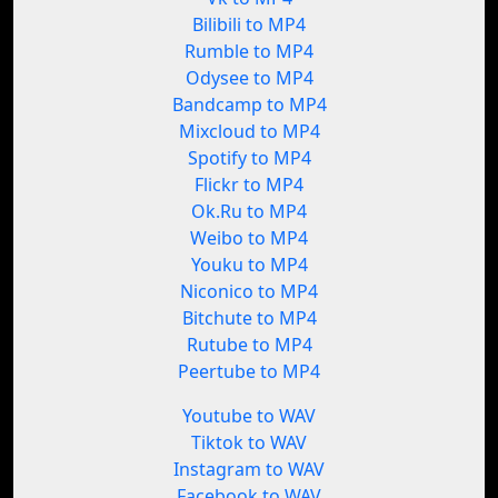
Bilibili to MP4
Rumble to MP4
Odysee to MP4
Bandcamp to MP4
Mixcloud to MP4
Spotify to MP4
Flickr to MP4
Ok.Ru to MP4
Weibo to MP4
Youku to MP4
Niconico to MP4
Bitchute to MP4
Rutube to MP4
Peertube to MP4
Youtube to WAV
Tiktok to WAV
Instagram to WAV
Facebook to WAV