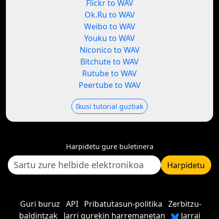
Flickr to WAV
Ok.Ru to WAV
Weibo to WAV
Youku to WAV
Niconico to WAV
Bitchute to WAV
Rutube to WAV
Peertube to WAV
Ikusi tutorial guztiak
Harpidetu gure buletinera
Harpidetu
Guri buruz
API
Pribatutasun-politika
Zerbitzu-
baldintzak
Jarri gurekin harremanetan
Jarrai