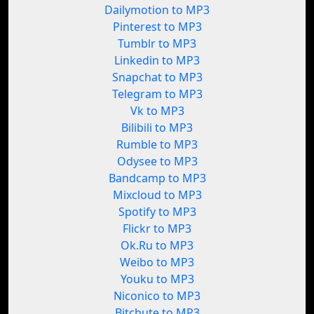
Dailymotion to MP3
Pinterest to MP3
Tumblr to MP3
Linkedin to MP3
Snapchat to MP3
Telegram to MP3
Vk to MP3
Bilibili to MP3
Rumble to MP3
Odysee to MP3
Bandcamp to MP3
Mixcloud to MP3
Spotify to MP3
Flickr to MP3
Ok.Ru to MP3
Weibo to MP3
Youku to MP3
Niconico to MP3
Bitchute to MP3