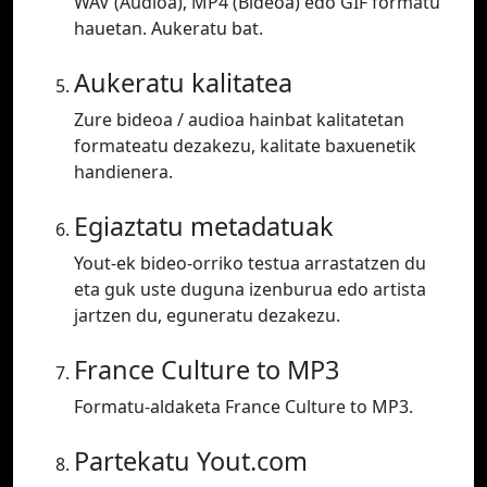
WAV (Audioa), MP4 (Bideoa) edo GIF formatu
hauetan. Aukeratu bat.
Aukeratu kalitatea
Zure bideoa / audioa hainbat kalitatetan
formateatu dezakezu, kalitate baxuenetik
handienera.
Egiaztatu metadatuak
Yout-ek bideo-orriko testua arrastatzen du
eta guk uste duguna izenburua edo artista
jartzen du, eguneratu dezakezu.
France Culture to MP3
Formatu-aldaketa France Culture to MP3.
Partekatu Yout.com