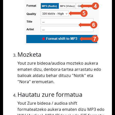
Mozketa
Yout zure bideoa/audioa mozteko aukera
ematen dizu, denbora-tartea arrastatu edo
balioak aldatu behar dituzu "Notik" eta
"Nora" eremuetan.
Hautatu zure formatua
Yout Zure bideoa / audioa shift
formateatzeko aukera ematen dizu MP3 edo