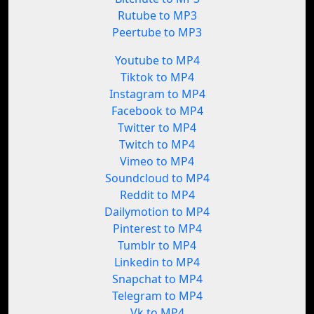
Rutube to MP3
Peertube to MP3
Youtube to MP4
Tiktok to MP4
Instagram to MP4
Facebook to MP4
Twitter to MP4
Twitch to MP4
Vimeo to MP4
Soundcloud to MP4
Reddit to MP4
Dailymotion to MP4
Pinterest to MP4
Tumblr to MP4
Linkedin to MP4
Snapchat to MP4
Telegram to MP4
Vk to MP4