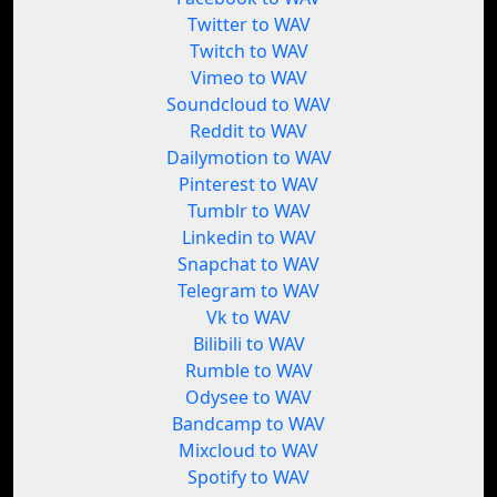
Twitter to WAV
Twitch to WAV
Vimeo to WAV
Soundcloud to WAV
Reddit to WAV
Dailymotion to WAV
Pinterest to WAV
Tumblr to WAV
Linkedin to WAV
Snapchat to WAV
Telegram to WAV
Vk to WAV
Bilibili to WAV
Rumble to WAV
Odysee to WAV
Bandcamp to WAV
Mixcloud to WAV
Spotify to WAV