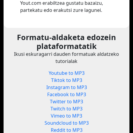
Yout.com erabiltzea gustatu bazaizu,
partekatu edo erakutsi zure lagunei.
Formatu-aldaketa edozein
plataformatatik
Ikusi eskuragarri dauden formatuak aldatzeko
tutorialak
Youtube to MP3
Tiktok to MP3
Instagram to MP3
Facebook to MP3
Twitter to MP3
Twitch to MP3
Vimeo to MP3
Soundcloud to MP3
Reddit to MP3