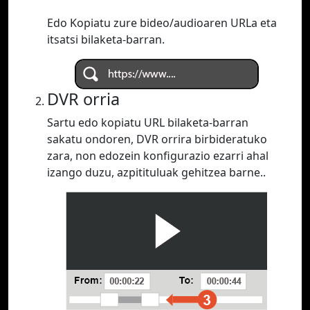
Edo Kopiatu zure bideo/audioaren URLa eta
itsatsi bilaketa-barran.
DVR orria
Sartu edo kopiatu URL bilaketa-barran
sakatu ondoren, DVR orrira birbideratuko
zara, non edozein konfigurazio ezarri ahal
izango duzu, azpitituluak gehitzea barne..