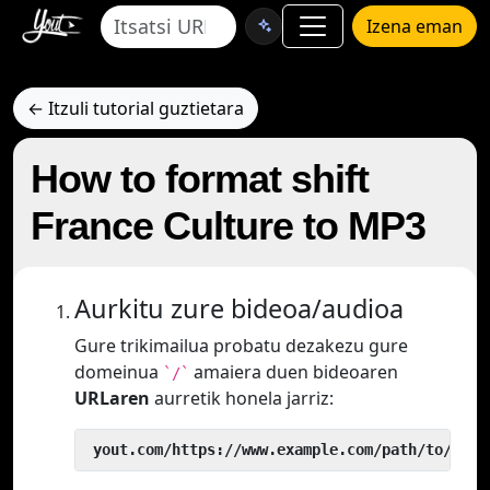
Izena eman
← Itzuli tutorial guztietara
How to format shift
France Culture to MP3
Aurkitu zure bideoa/audioa
Gure trikimailua probatu dezakezu gure
domeinua
amaiera duen bideoaren
`/`
URLaren
aurretik honela jarriz:
 yout.com/https://www.example.com/path/to/vide