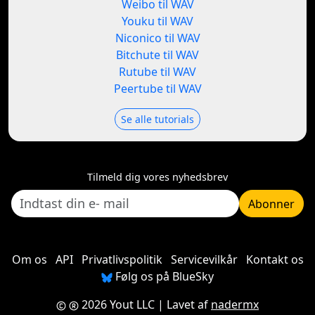
Weibo til WAV
Youku til WAV
Niconico til WAV
Bitchute til WAV
Rutube til WAV
Peertube til WAV
Se alle tutorials
Tilmeld dig vores nyhedsbrev
Abonner
Om os
API
Privatlivspolitik
Servicevilkår
Kontakt os
Følg os på BlueSky
2026 Yout LLC
| Lavet af
nadermx