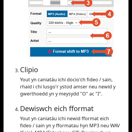
Clipio
Yout yn caniatáu ichi docio'ch fideo / sain,
rhaid i chi lusgo'r ystod amser neu newid y
gwerthoedd yn y meysydd "O" ac "I".
Dewiswch eich fformat
Yout yn caniatáu ichi newid fformat eich
fideo / sain yn y fformatau hyn MP3 neu WAV