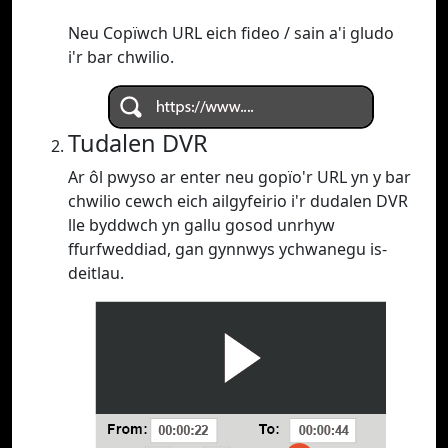
Neu Copïwch URL eich fideo / sain a'i gludo
i'r bar chwilio.
Tudalen DVR
Ar ôl pwyso ar enter neu gopïo'r URL yn y bar
chwilio cewch eich ailgyfeirio i'r dudalen DVR
lle byddwch yn gallu gosod unrhyw
ffurfweddiad, gan gynnwys ychwanegu is-
deitlau.