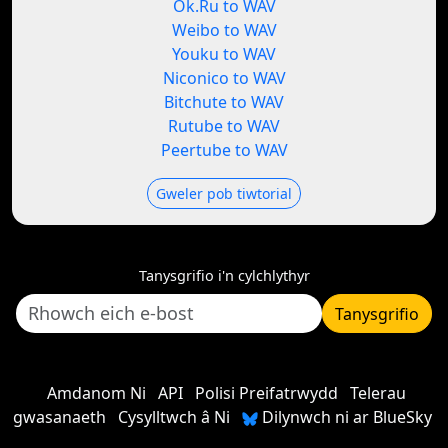
Ok.Ru to WAV
Weibo to WAV
Youku to WAV
Niconico to WAV
Bitchute to WAV
Rutube to WAV
Peertube to WAV
Gweler pob tiwtorial
Tanysgrifio i'n cylchlythyr
Tanysgrifio
Amdanom Ni
API
Polisi Preifatrwydd
Telerau
gwasanaeth
Cysylltwch â Ni
Dilynwch ni ar BlueSky