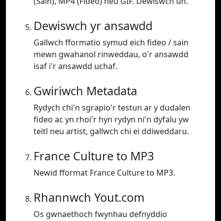
(Sain), MP4 (Fideo) neu GIF. Dewiswch un.
Dewiswch yr ansawdd
Gallwch fformatio symud eich fideo / sain
mewn gwahanol rinweddau, o'r ansawdd
isaf i'r ansawdd uchaf.
Gwiriwch Metadata
Rydych chi'n sgrapio'r testun ar y dudalen
fideo ac yn rhoi'r hyn rydyn ni'n dyfalu yw
teitl neu artist, gallwch chi ei ddiweddaru.
France Culture to MP3
Newid fformat France Culture to MP3.
Rhannwch Yout.com
Os gwnaethoch fwynhau defnyddio