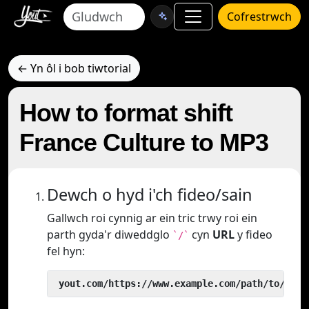
Cofrestrwch
← Yn ôl i bob tiwtorial
How to format shift
France Culture to MP3
Dewch o hyd i'ch fideo/sain
Gallwch roi cynnig ar ein tric trwy roi ein
parth gyda'r diweddglo
cyn
URL
y fideo
`/`
fel hyn:
 yout.com/https://www.example.com/path/to/vide