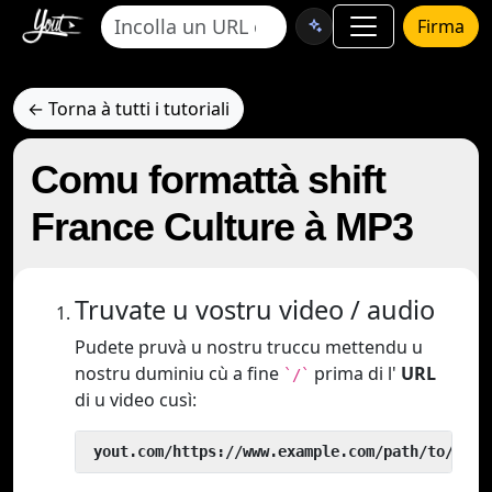
Firma
← Torna à tutti i tutoriali
Comu formattà shift
France Culture à MP3
Truvate u vostru video / audio
Pudete pruvà u nostru truccu mettendu u
nostru duminiu cù a fine
prima di l'
URL
`/`
di u video cusì:
 yout.com/https://www.example.com/path/to/vide