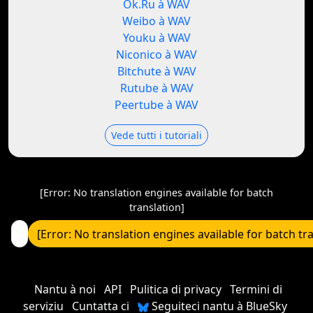
Ok.Ru à WAV
Weibo à WAV
Youku à WAV
Niconico à WAV
Bitchute à WAV
Rutube à WAV
Peertube à WAV
Vede tutti i tutoriali
[Error: No translation engines available for batch
translation]
[Error: No translation engines available for batch tr
Nantu à noi
API
Pulitica di privacy
Termini di
serviziu
Cuntatta ci
Seguiteci nantu à BlueSky