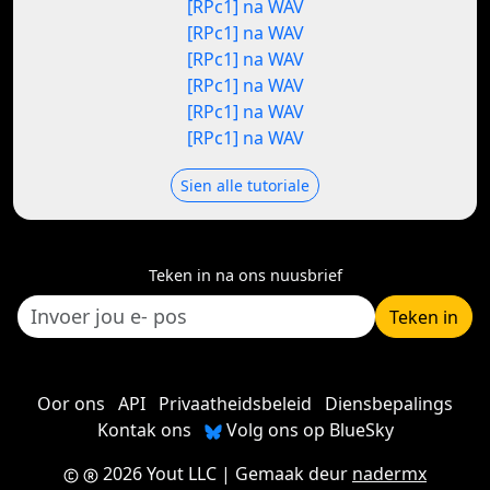
[RPc1] na WAV
[RPc1] na WAV
[RPc1] na WAV
[RPc1] na WAV
[RPc1] na WAV
[RPc1] na WAV
Sien alle tutoriale
Teken in na ons nuusbrief
Teken in
Oor ons
API
Privaatheidsbeleid
Diensbepalings
Kontak ons
Volg ons op BlueSky
2026 Yout LLC
| Gemaak deur
nadermx