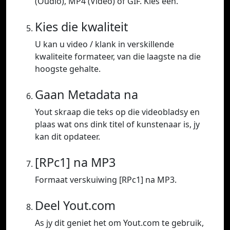
(Oudio), MP4 (Video) of GIF. Kies een.
Kies die kwaliteit
U kan u video / klank in verskillende
kwaliteite formateer, van die laagste na die
hoogste gehalte.
Gaan Metadata na
Yout skraap die teks op die videobladsy en
plaas wat ons dink titel of kunstenaar is, jy
kan dit opdateer.
[RPc1] na MP3
Formaat verskuiwing [RPc1] na MP3.
Deel Yout.com
As jy dit geniet het om Yout.com te gebruik,