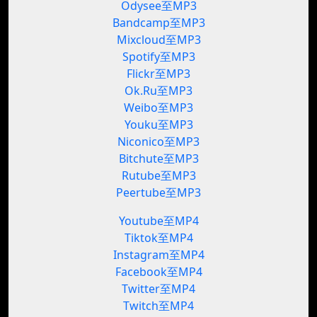
Odysee至MP3
Bandcamp至MP3
Mixcloud至MP3
Spotify至MP3
Flickr至MP3
Ok.Ru至MP3
Weibo至MP3
Youku至MP3
Niconico至MP3
Bitchute至MP3
Rutube至MP3
Peertube至MP3
Youtube至MP4
Tiktok至MP4
Instagram至MP4
Facebook至MP4
Twitter至MP4
Twitch至MP4