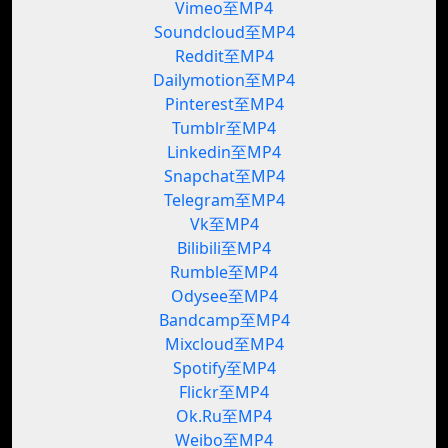
Vimeo至MP4
Soundcloud至MP4
Reddit至MP4
Dailymotion至MP4
Pinterest至MP4
Tumblr至MP4
Linkedin至MP4
Snapchat至MP4
Telegram至MP4
Vk至MP4
Bilibili至MP4
Rumble至MP4
Odysee至MP4
Bandcamp至MP4
Mixcloud至MP4
Spotify至MP4
Flickr至MP4
Ok.Ru至MP4
Weibo至MP4