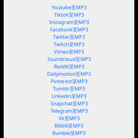
Youtube至MP3
Tiktok至MP3
Instagram至MP3
Facebook至MP3
Twitter至MP3
Twitch至MP3
Vimeo至MP3
Soundcloud至MP3
Reddit至MP3
Dailymotion至MP3
Pinterest至MP3
Tumblr至MP3
Linkedin至MP3
Snapchat至MP3
Telegram至MP3
Vk至MP3
Bilibili至MP3
Rumble至MP3