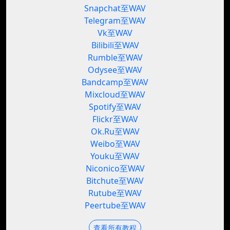
Snapchat至WAV
Telegram至WAV
Vk至WAV
Bilibili至WAV
Rumble至WAV
Odysee至WAV
Bandcamp至WAV
Mixcloud至WAV
Spotify至WAV
Flickr至WAV
Ok.Ru至WAV
Weibo至WAV
Youku至WAV
Niconico至WAV
Bitchute至WAV
Rutube至WAV
Peertube至WAV
查看所有教程