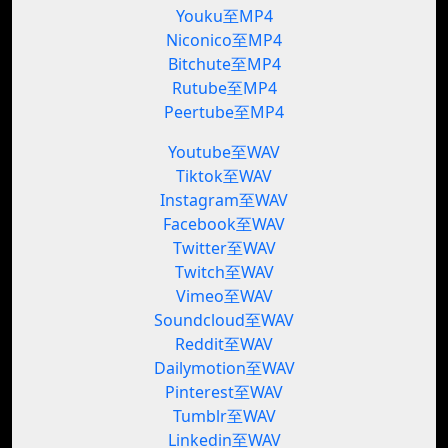
Youku至MP4
Niconico至MP4
Bitchute至MP4
Rutube至MP4
Peertube至MP4
Youtube至WAV
Tiktok至WAV
Instagram至WAV
Facebook至WAV
Twitter至WAV
Twitch至WAV
Vimeo至WAV
Soundcloud至WAV
Reddit至WAV
Dailymotion至WAV
Pinterest至WAV
Tumblr至WAV
Linkedin至WAV