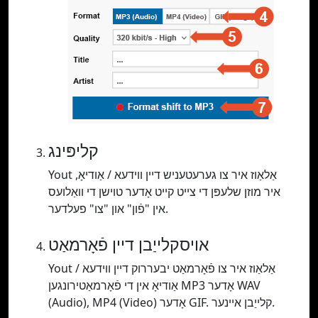
קליפּינג
Yout אַלאַוז איר צו גערעטעניש דיין ווידעא / אַודיאָ,
איר מוזן שלעפּן די צייט קייט אָדער טוישן די וואַלועס
אין "פֿון" און "צו" פעלדער.
אויסקלייַבן דיין פֿאָרמאַט
Yout אַלאַוז איר צו פֿאָרמאַט יבעררוק דיין ווידעא /
אַודיאָ אין די פֿאָרמאַטירונגען MP3 אָדער WAV
(Audio), MP4 (Video) אָדער GIF. קלייַבן איינער.