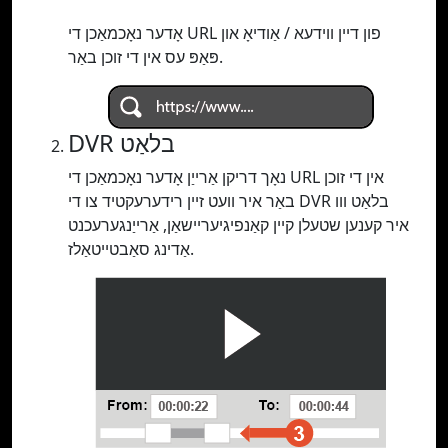
אָדער נאָכמאַכן די URL פון דיין ווידעא / אַודיאָ און
פּאַפּ עס אין די זוכן באַר.
DVR בלאַט
נאָך דריקן אַרייַן אָדער נאָכמאַכן די URL אין די זוכן
באַר איר וועט זיין רידערעקטיד צו די DVR בלאַט ווו
איר קענען שטעלן קיין קאַנפיגיעריישאַן, אַרייַנגערעכנט
אַדינג סאַבטייטאַלז.