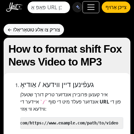
צייכן אַרויף
← צוריק צו אַלע טוטאָריאַלז
How to format shift Fox
News Video to MP3
געפֿינען דיין ווידעא / אַודיאָ
איר קענען פּרובירן אונדזער טריק דורך שטעלן
אונדזער פעלד מיט די סוף
איידער די
URL
פון די
`/`
ווידעא ווי אַזוי:
 yout.com/https://www.example.com/path/to/video