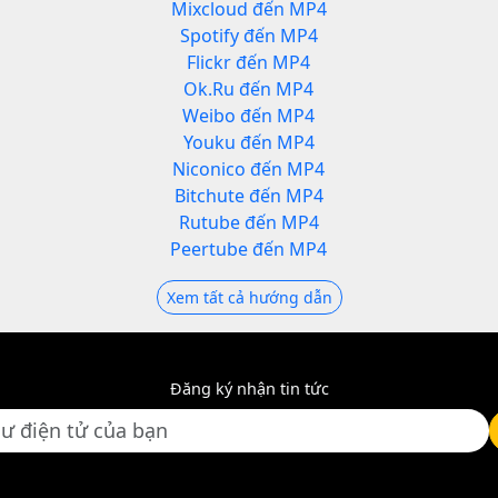
Mixcloud đến MP4
Spotify đến MP4
Flickr đến MP4
Ok.Ru đến MP4
Weibo đến MP4
Youku đến MP4
Niconico đến MP4
Bitchute đến MP4
Rutube đến MP4
Peertube đến MP4
Xem tất cả hướng dẫn
Đăng ký nhận tin tức