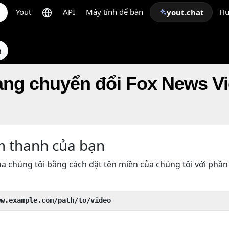
Yout
API
Máy tính để bàn
Hư
yout.chat
n
ạng chuyển đổi Fox News V
m thanh của bạn
a chúng tôi bằng cách đặt tên miền của chúng tôi với phần
ww.example.com/path/to/video