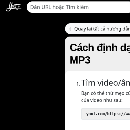
← Quay lại tất cả hướng dẫ
Cách định d
MP3
Tìm video/â
Bạn có thể thử mẹo củ
của video như sau:
 yout.com/https://w