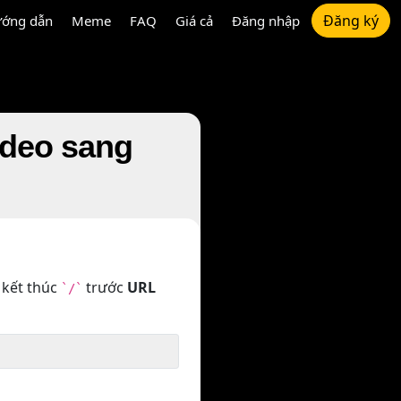
Đăng ký
ớng dẫn
Meme
FAQ
Giá cả
Đăng nhập
ideo sang
 kết thúc
trước
URL
`/`