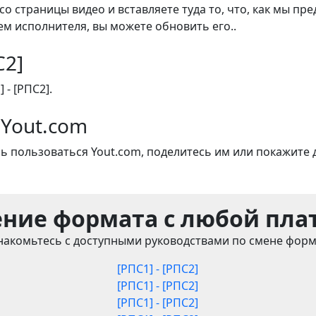
со страницы видео и вставляете туда то, что, как мы пр
м исполнителя, вы можете обновить его..
С2]
 - [РПС2].
 Yout.com
ь пользоваться Yout.com, поделитесь им или покажите 
ние формата с любой пл
накомьтесь с доступными руководствами по смене форм
[РПС1] - [РПС2]
[РПС1] - [РПС2]
[РПС1] - [РПС2]