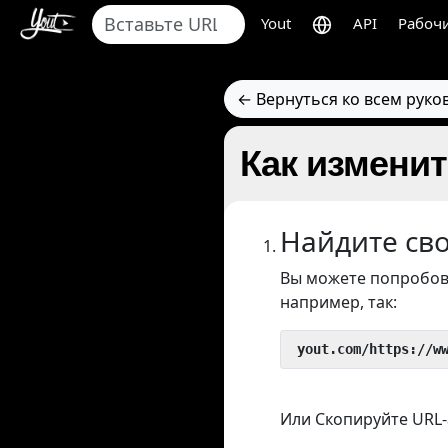
Yout
API
Рабочи
← Вернуться ко всем руко
Как изменит
Найдите св
Вы можете попробов
например, так:
 yout.com/https://w
Или Скопируйте URL-а