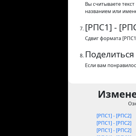
Вы считываете текст 
названием или имене
[РПС1] - [РП
Сдвиг формата [РПС1]
Поделиться
Если вам понравилос
Измене
Оз
[РПС1] - [РПС2]
[РПС1] - [РПС2]
[РПС1] - [РПС2]