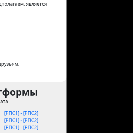
едполагаем, является
друзьям.
атформы
ата
[РПС1] - [РПС2]
[РПС1] - [РПС2]
[РПС1] - [РПС2]