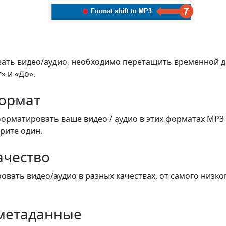
зать видео/аудио, необходимо перетащить временной 
» и «До».
ормат
форматировать ваше видео / аудио в этих форматах MP3 
ерите один.
ачество
вать видео/аудио в разных качествах, от самого низко
метаданные