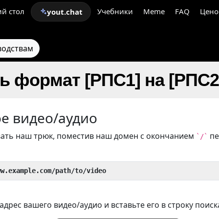
й стол
Учебники
Meme
FAQ
Цено
yout.chat
водствам
ь формат [РПС1] на [РПС2
ое видео/аудио
ать наш трюк, поместив наш домен с окончанием
пе
`/`
ww.example.com/path/to/video
дрес вашего видео/аудио и вставьте его в строку поиск