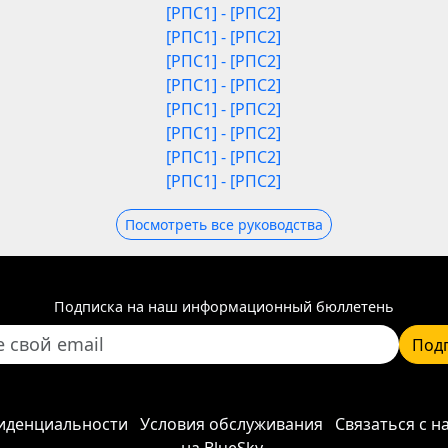
[РПС1] - [РПС2]
[РПС1] - [РПС2]
[РПС1] - [РПС2]
[РПС1] - [РПС2]
[РПС1] - [РПС2]
[РПС1] - [РПС2]
[РПС1] - [РПС2]
[РПС1] - [РПС2]
Посмотреть все руководства
Подписка на наш информационный бюллетень
Под
иденциальности
Условия обслуживания
Связаться с н