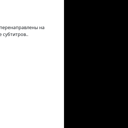
е перенаправлены на
 субтитров..