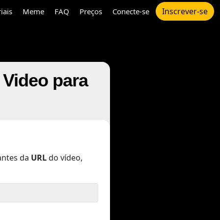
Inscrever-se
iais
Meme
FAQ
Preços
Conecte-se
Video para
ntes da
URL
do vídeo,