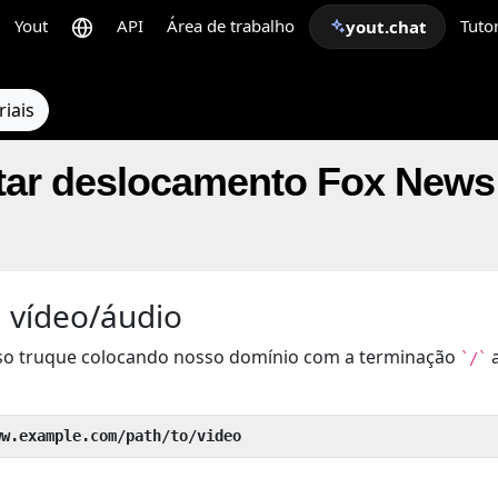
Yout
API
Área de trabalho
Tutor
yout.chat
riais
ar deslocamento Fox News 
 vídeo/áudio
so truque colocando nosso domínio com a terminação
a
`/`
ww.example.com/path/to/video