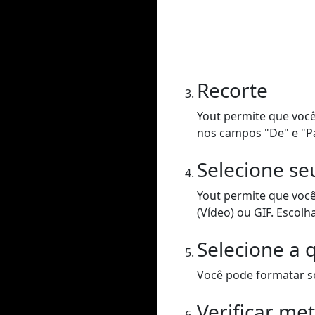
Recorte
Yout permite que você
nos campos "De" e "P
Selecione se
Yout permite que voc
(Vídeo) ou GIF. Escolh
Selecione a 
Você pode formatar se
Verificar me