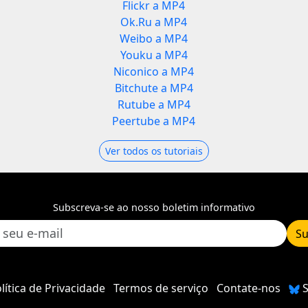
Flickr a MP4
Ok.Ru a MP4
Weibo a MP4
Youku a MP4
Niconico a MP4
Bitchute a MP4
Rutube a MP4
Peertube a MP4
Ver todos os tutoriais
Subscreva-se ao nosso boletim informativo
Su
lítica de Privacidade
Termos de serviço
Contate-nos
S