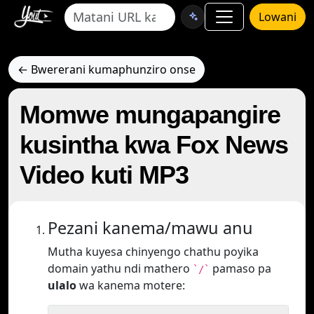
Lowani
← Bwererani kumaphunziro onse
Momwe mungapangire
kusintha kwa Fox News
Video kuti MP3
Pezani kanema/mawu anu
Mutha kuyesa chinyengo chathu poyika
domain yathu ndi mathero
pamaso pa
`/`
ulalo
wa kanema motere: