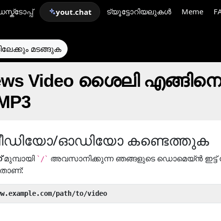
സ്ക്ടോപ്പ്
ട്യൂട്ടോറിയലുകൾ
Meme
F
yout.chat
ലേക്കും മടങ്ങുക
 News Video ശൈലി എങ്ങിനെ 
MP3
 വീഡിയോ/ഓഡിയോ കണ്ടെത്തുക
്
മുമ്പായി
അവസാനിക്കുന്ന ഞങ്ങളുടെ ഡൊമെയ്ൻ ഇട്ട് ന
`/`
്നതാണ്:
ww.example.com/path/to/video