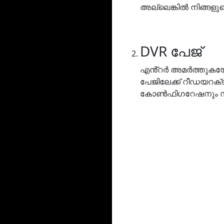
അല്ലെങ്കിൽ നിങ്ങള
DVR പേജ്
എൻ്റർ അമർത്തുകയോ
പേജിലേക്ക് റീഡയറക്‌
കോൺഫിഗറേഷനും സജ്