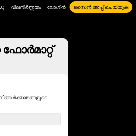
സൈൻ അപ്പ് ചെയ്യുക
AQ
വിലനിർണ്ണയം
ലോഗിൻ
ഫോര്‍മാറ്റ്
ിങ്ങൾക്ക് ഞങ്ങളുടെ