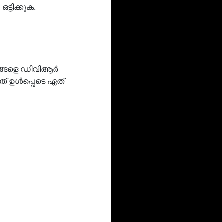
ടിക്കുക.
ങ്ങളെ ഡിവിആർ
നത് ഉൾപ്പെടെ ഏത്