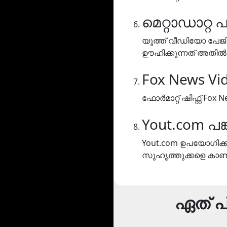
മെറ്റാഡാറ്റ
യൂത്ത് വീഡിയോ പേജിലെ 
ഊഹിക്കുന്നത് അതിൽ ഇട
Fox News Vid
ഫോർമാറ്റ് ഷിഫ്റ്റ് Fox N
Yout.com പങ
Yout.com ഉപയോഗിക്കു
സുഹൃത്തുക്കളെ കാണി
ഏത് പ്ല