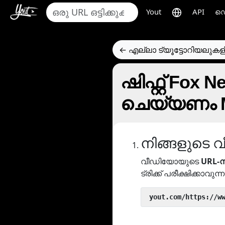
Yout
API
ഡെ
← എല്ലാ ട്യൂട്ടോറിയലുകളി
ഷിഫ്റ്റ് Fox
ചെയ്യണം 
നിങ്ങളുടെ
വീഡിയോയുടെ
URL-ന
ട്രിക്ക് പരീക്ഷിക്കാവുന
 yout.com/https://w