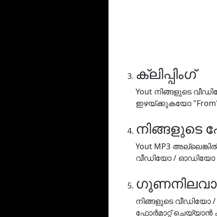
ക്ലിപ്പിംഗ്
Yout നിങ്ങളുടെ വീഡ
ഇഴയ്ക്കുകയോ "From
നിങ്ങളുടെ ഫ
Yout MP3 അല്ലെങ്ക
വീഡിയോ / ഓഡിയോ ഫോർ
ഗുണനിലവാര
നിങ്ങളുടെ വീഡിയോ / 
ഫോർമാറ്റ് ചെയ്യാൻ 