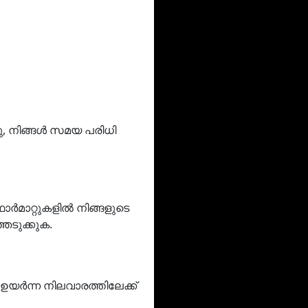
ു, നിങ്ങൾ സമയ പരിധി
ർമാറ്റുകളിൽ നിങ്ങളുടെ
െടുക്കുക.
 ഉയർന്ന നിലവാരത്തിലേക്ക്