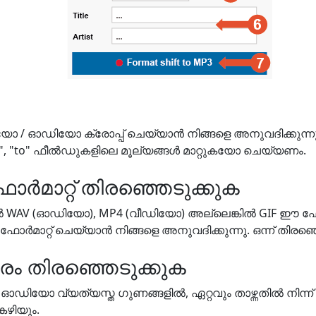
ിയോ / ഓഡിയോ ക്രോപ്പ് ചെയ്യാൻ നിങ്ങളെ അനുവദിക്കുന്ന
", "to" ഫീൽഡുകളിലെ മൂല്യങ്ങൾ മാറ്റുകയോ ചെയ്യണം.
ോർമാറ്റ് തിരഞ്ഞെടുക്കുക
ിൽ WAV (ഓഡിയോ), MP4 (വീഡിയോ) അല്ലെങ്കിൽ GIF ഈ ഫോ
മാറ്റ് ചെയ്യാൻ നിങ്ങളെ അനുവദിക്കുന്നു. ഒന്ന് തിരഞ്ഞ
ം തിരഞ്ഞെടുക്കുക
ഓഡിയോ വ്യത്യസ്ത ഗുണങ്ങളിൽ, ഏറ്റവും താഴ്ന്നതിൽ നിന്ന്
കഴിയും.