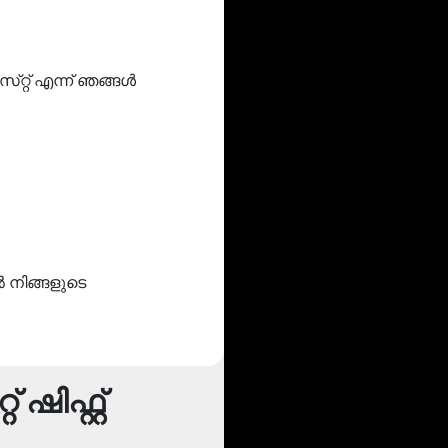
്‌റ്റ് എന്ന് ഞങ്ങൾ
ൽ നിങ്ങളുടെ
ഷിഫ്റ്റ്