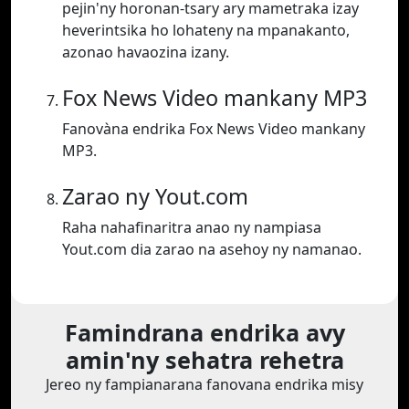
pejin'ny horonan-tsary ary mametraka izay
heverintsika ho lohateny na mpanakanto,
azonao havaozina izany.
Fox News Video mankany MP3
Fanovàna endrika Fox News Video mankany
MP3.
Zarao ny Yout.com
Raha nahafinaritra anao ny nampiasa
Yout.com dia zarao na asehoy ny namanao.
Famindrana endrika avy
amin'ny sehatra rehetra
Jereo ny fampianarana fanovana endrika misy