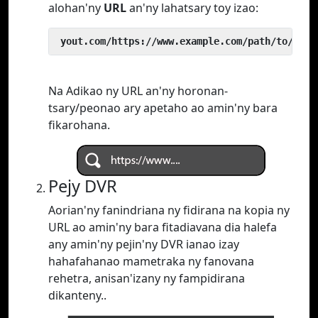
alohan'ny
URL
an'ny lahatsary toy izao:
 yout.com/https://www.example.com/path/to/vide
Na Adikao ny URL an'ny horonan-
tsary/peonao ary apetaho ao amin'ny bara
fikarohana.
Pejy DVR
Aorian'ny fanindriana ny fidirana na kopia ny
URL ao amin'ny bara fitadiavana dia halefa
any amin'ny pejin'ny DVR ianao izay
hahafahanao mametraka ny fanovana
rehetra, anisan'izany ny fampidirana
dikanteny..