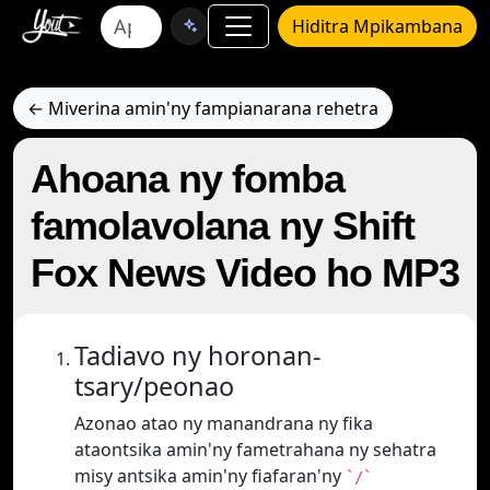
Hiditra Mpikambana
← Miverina amin'ny fampianarana rehetra
Ahoana ny fomba
famolavolana ny Shift
Fox News Video ho MP3
Tadiavo ny horonan-
tsary/peonao
Azonao atao ny manandrana ny fika
ataontsika amin'ny fametrahana ny sehatra
misy antsika amin'ny fiafaran'ny
`/`