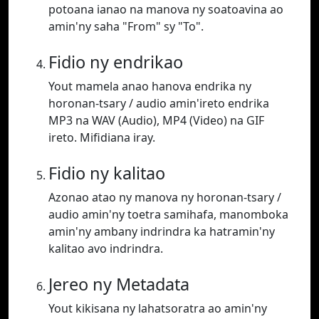
potoana ianao na manova ny soatoavina ao
amin'ny saha "From" sy "To".
Fidio ny endrikao
Yout mamela anao hanova endrika ny
horonan-tsary / audio amin'ireto endrika
MP3 na WAV (Audio), MP4 (Video) na GIF
ireto. Mifidiana iray.
Fidio ny kalitao
Azonao atao ny manova ny horonan-tsary /
audio amin'ny toetra samihafa, manomboka
amin'ny ambany indrindra ka hatramin'ny
kalitao avo indrindra.
Jereo ny Metadata
Yout kikisana ny lahatsoratra ao amin'ny