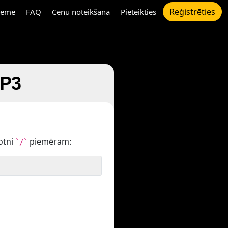
Reģistrēties
eme
FAQ
Cenu noteikšana
Pieteikties
MP3
otni
piemēram:
`/`