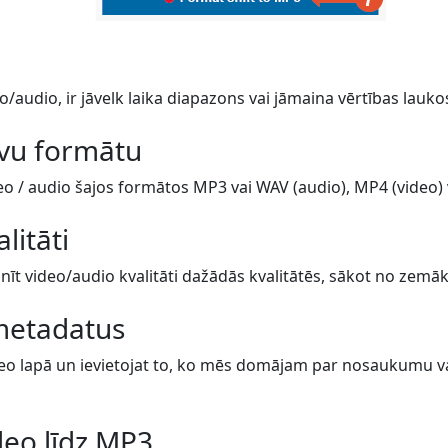
o/audio, ir jāvelk laika diapazons vai jāmaina vērtības lauko
avu formātu
eo / audio šajos formātos MP3 vai WAV (audio), MP4 (video) va
alitāti
īt video/audio kvalitāti dažādās kvalitātēs, sākot no zemāk
metadatus
eo lapā un ievietojat to, ko mēs domājam par nosaukumu vai 
eo līdz MP3