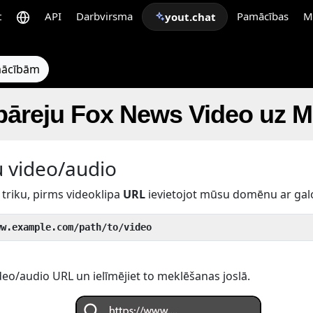
t
API
Darbvirsma
Pamācības
M
yout.chat
pmācībām
 pāreju Fox News Video uz 
u video/audio
triku, pirms videoklipa
URL
ievietojot mūsu domēnu ar gal
ww.example.com/path/to/video
eo/audio URL un ielīmējiet to meklēšanas joslā.