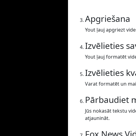
Apgriešana
Yout ļauj apgriezt vide
Izvēlieties s
Yout ļauj formatēt vid
Izvēlieties kv
Varat formatēt un main
Pārbaudiet 
Jūs nokasāt tekstu vid
atjaunināt.
Fox News Vid