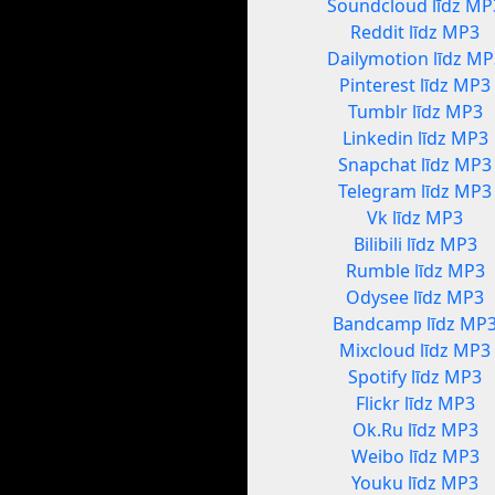
Soundcloud līdz MP
Reddit līdz MP3
Dailymotion līdz MP
Pinterest līdz MP3
Tumblr līdz MP3
Linkedin līdz MP3
Snapchat līdz MP3
Telegram līdz MP3
Vk līdz MP3
Bilibili līdz MP3
Rumble līdz MP3
Odysee līdz MP3
Bandcamp līdz MP
Mixcloud līdz MP3
Spotify līdz MP3
Flickr līdz MP3
Ok.Ru līdz MP3
Weibo līdz MP3
Youku līdz MP3