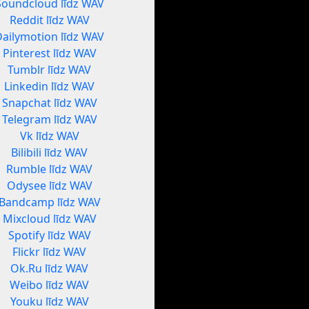
Soundcloud līdz WAV
Reddit līdz WAV
Dailymotion līdz WAV
Pinterest līdz WAV
Tumblr līdz WAV
Linkedin līdz WAV
Snapchat līdz WAV
Telegram līdz WAV
Vk līdz WAV
Bilibili līdz WAV
Rumble līdz WAV
Odysee līdz WAV
Bandcamp līdz WAV
Mixcloud līdz WAV
Spotify līdz WAV
Flickr līdz WAV
Ok.Ru līdz WAV
Weibo līdz WAV
Youku līdz WAV