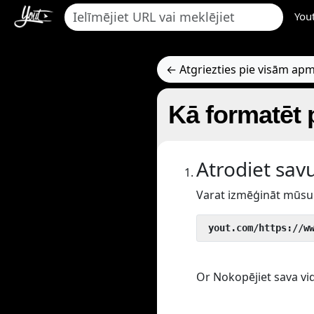
You
← Atgriezties pie visām a
Kā formatēt
Atrodiet sav
Varat izmēģināt mūsu 
 yout.com/https://w
Or Nokopējiet sava vid