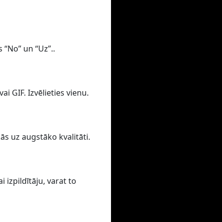
s “No” un “Uz”..
i GIF. Izvēlieties vienu.
ās uz augstāko kvalitāti.
izpildītāju, varat to