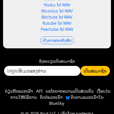
Youku ໄປ WAV
Niconico ໄປ WAV
Bitchute ໄປ WAV
Rutube ໄປ WAV
Peertube ໄປ WAV
ເບິ່ງການສອນທັງໝົດ
ລົງທະບຽນ​ເປັນ​ສະມາຊິກ
ເປັນ​ສະມາຊິກ
ກ່ຽວກັບພວກເຮົາ
API
ນະໂຍບາຍຄວາມເປັນສ່ວນຕົວ
ເງື່ອນໄຂ
ການໃຫ້ບໍລິການ
ຕິດຕໍ່ພວກເຮົາ
ຕິດຕາມພວກເຮົາໃນ
BlueSky
2026 Yout LLC
| ເຮັດໂດຍ
nadermx