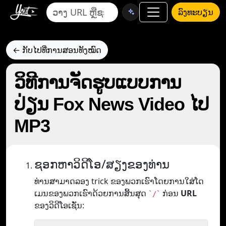
ລົງທະບຽນ
← ກັບໄປທີ່ການສອນທັງໝົດ
ວິທີການຈັດຮູບແບບການ
ປ່ຽນ Fox News Video ໄປ
MP3
ຊອກຫາວິດີໂອ/ສຽງຂອງທ່ານ
ທ່ານສາມາດລອງ trick ຂອງພວກເຮົາໂດຍການໃສ່ໂດ
ເມນຂອງພວກເຮົາດ້ວຍການສິ້ນສຸດ
ກ່ອນ
URL
`/`
ຂອງວິດີໂອເຊັ່ນ: