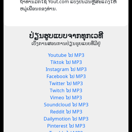
ຖ້າທ່ານມັກໃຊ້ Yout.com ແບ່ງປັນມັນຫຼືສະແດງໃຫ້
ຫມູ່ເພື່ອນຂອງທ່ານ.
ປ່ຽນຮູບແບບຈາກທຸກເວທີ
ເບິ່ງການສອນການປ່ຽນຮູບແບບທີ່ມີຢູ່
Youtube ໄປ MP3
Tiktok ໄປ MP3
Instagram ໄປ MP3
Facebook ໄປ MP3
Twitter ໄປ MP3
Twitch ໄປ MP3
Vimeo ໄປ MP3
Soundcloud ໄປ MP3
Reddit ໄປ MP3
Dailymotion ໄປ MP3
Pinterest ໄປ MP3