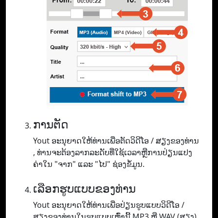
ການຕັດ
Yout ອະ​ນຸ​ຍາດ​ໃຫ້​ທ່ານ​ເພື່ອ​ຕັດ​ວິ​ດີ​ໂອ / ສຽງ​ຂອງ​ທ່ານ​
, ທ່ານ​ຈະ​ຕ້ອງ​ລາກ​ລະ​ດັບ​ທີ່​ໃຊ້​ເວ​ລາ​ຫຼື​ການ​ປ່ຽນ​ແປງ​
ຄ່າ​ໃນ "ຈາກ​" ແລະ "ໄປ​" ຊ່ອງ​ຂໍ້​ມູນ.
ເລືອກຮູບແບບຂອງທ່ານ
Yout ອະ​ນຸ​ຍາດ​ໃຫ້​ທ່ານ​ເພື່ອ​ປ່ຽນ​ຮູບ​ແບບ​ວິ​ດີ​ໂອ /
ສຽງ​ຂອງ​ທ່ານ​ໃນ​ຮູບ​ແບບ​ເຫຼົ່າ​ນີ້ MP3 ຫຼື WAV (ສຽງ​)​,