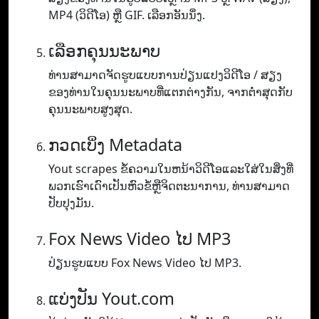
MP4 (ວິ​ດີ​ໂອ​) ຫຼື GIF​. ເລືອກອັນນຶ່ງ.
ເລືອກຄຸນນະພາບ
ທ່ານ​ສາ​ມາດ​ຈັດ​ຮູບ​ແບບ​ການ​ປ່ຽນ​ແປງ​ວິ​ດີ​ໂອ / ສຽງ​
ຂອງ​ທ່ານ​ໃນ​ຄຸນ​ນະ​ພາບ​ທີ່​ແຕກ​ຕ່າງ​ກັນ​, ຈາກ​ຕ​່​ໍາ​ສຸດ​ກັບ​
ຄຸນ​ນະ​ພາບ​ສູງ​ສຸດ​.
ກວດເບິ່ງ Metadata
Yout scrapes ຂໍ້ຄວາມໃນຫນ້າວິດີໂອແລະໃສ່ໃນສິ່ງທີ່
ພວກເຮົາເດົາເປັນຫົວຂໍ້ຫຼືຈິດຕະນາການ, ທ່ານສາມາດ
ປັບປຸງມັນ.
Fox News Video ໄປ MP3
ປ່ຽນຮູບແບບ Fox News Video ໄປ MP3.
ແບ່ງປັນ Yout.com