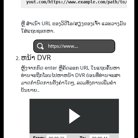
 yout.com/https://www.example.com/path/to/vide
ຫຼື ສຳເນົາ URL ຂອງວິດີໂອ/ສຽງຂອງເຈົ້າ ແລະວາງມັນ
ໃສ່ແຖບຊອກຫາ.
ຫນ້າ DVR
ຫຼັງຈາກກົດ enter ຫຼືຄັດລອກ URL ໃນແຖບຄົ້ນຫາ
ທ່ານຈະຖືກໂອນໄປຫາຫນ້າ DVR ບ່ອນທີ່ທ່ານຈະສາ
ມາດກໍານົດການຕັ້ງຄ່າໃດໆ, ລວມທັງການເພີ່ມຄໍາ
ບັນຍາຍ..