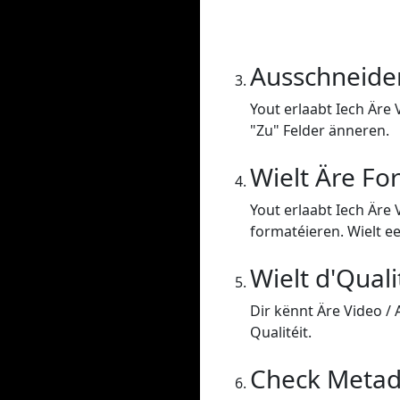
Ausschneide
Yout erlaabt Iech Äre 
"Zu" Felder änneren.
Wielt Äre Fo
Yout erlaabt Iech Äre
formatéieren. Wielt ee
Wielt d'Quali
Dir kënnt Äre Video /
Qualitéit.
Check Metad