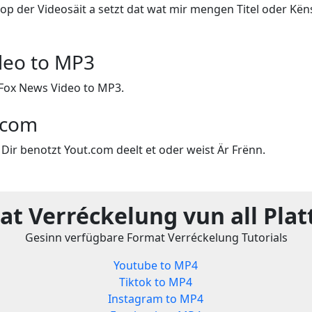
op der Videosäit a setzt dat wat mir mengen Titel oder Këns
deo to MP3
Fox News Video to MP3.
.com
Dir benotzt Yout.com deelt et oder weist Är Frënn.
t Verréckelung vun all Pla
Gesinn verfügbare Format Verréckelung Tutorials
Youtube to MP4
Tiktok to MP4
Instagram to MP4