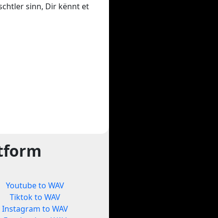
chtler sinn, Dir kënnt et
ttform
Youtube to WAV
Tiktok to WAV
Instagram to WAV