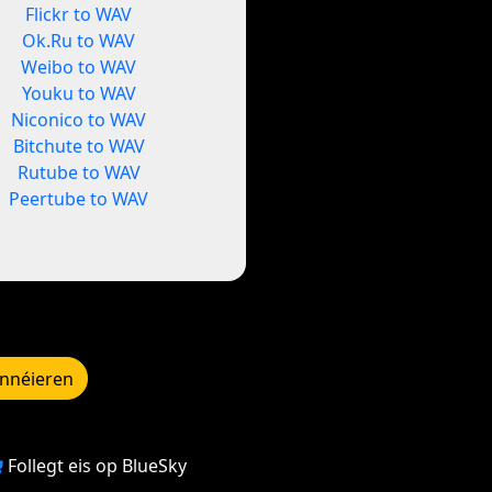
Flickr to WAV
Ok.Ru to WAV
Weibo to WAV
Youku to WAV
Niconico to WAV
Bitchute to WAV
Rutube to WAV
Peertube to WAV
nnéieren
Follegt eis op BlueSky