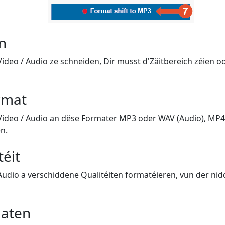
n
Video / Audio ze schneiden, Dir musst d'Zäitbereich zéien 
rmat
 Video / Audio an dëse Formater MP3 oder WAV (Audio), MP4 
n.
téit
 Audio a verschiddene Qualitéiten formatéieren, vun der nid
aten