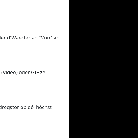
oder d'Wäerter an "Vun" an
(Video) oder GIF ze
dregster op déi héchst