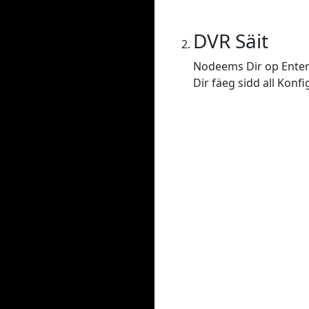
DVR Säit
Nodeems Dir op Enter 
Dir fäeg sidd all Konf