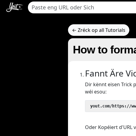
← Zréck op all Tutorials
How to forma
Fannt Äre Vi
Dir kënnt eisen Tric
wéi esou:
 yout.com/https://w
Oder Kopéiert d'URL v