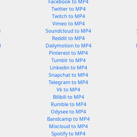
Facebook to MP4
Twitter to MP4
Twitch to MP4
Vimeo to MP4
3
Soundcloud to MP4
Reddit to MP4
3
Dailymotion to MP4
Pinterest to MP4
Tumblr to MP4
Linkedin to MP4
Snapchat to MP4
Telegram to MP4
Vk to MP4
Bilibili to MP4
Rumble to MP4
Odysee to MP4
Bandcamp to MP4
Mixcloud to MP4
Spotify to MP4