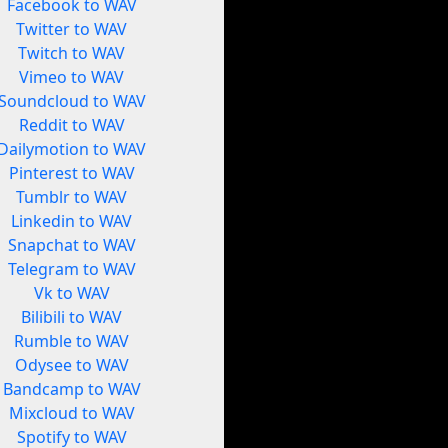
Facebook to WAV
Twitter to WAV
Twitch to WAV
Vimeo to WAV
Soundcloud to WAV
Reddit to WAV
Dailymotion to WAV
Pinterest to WAV
Tumblr to WAV
Linkedin to WAV
Snapchat to WAV
Telegram to WAV
Vk to WAV
Bilibili to WAV
Rumble to WAV
Odysee to WAV
Bandcamp to WAV
Mixcloud to WAV
Spotify to WAV