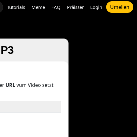
Umellen
Tutorials
Meme
FAQ
Präisser
Login
MP3
der
URL
vum Video setzt