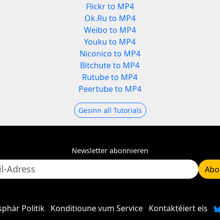
Flickr to MP4
Ok.Ru to MP4
Weibo to MP4
Youku to MP4
Niconico to MP4
Bitchute to MP4
Rutube to MP4
Peertube to MP4
Gesinn all Tutorials
Newsletter abonnieren
Abo
sphär Politik
Konditioune vum Service
Kontaktéiert eis