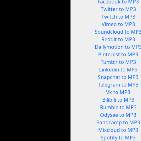
Facebook to MP3
Twitter to MP3
Twitch to MP3
Vimeo to MP3
Soundcloud to MP
Reddit to MP3
Dailymotion to MP
Pinterest to MP3
Tumblr to MP3
Linkedin to MP3
Snapchat to MP3
Telegram to MP3
Vk to MP3
Bilibili to MP3
Rumble to MP3
Odysee to MP3
Bandcamp to MP3
Mixcloud to MP3
Spotify to MP3