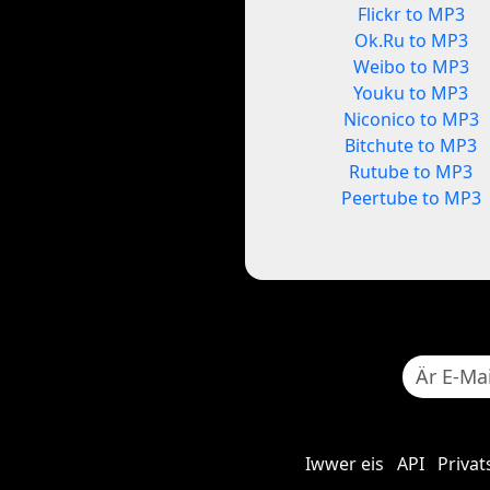
Flickr to MP3
Ok.Ru to MP3
Weibo to MP3
Youku to MP3
Niconico to MP3
Bitchute to MP3
Rutube to MP3
Peertube to MP3
Iwwer eis
API
Privat