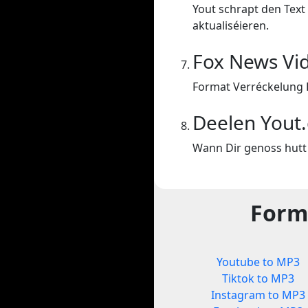
Yout schrapt den Text 
aktualiséieren.
Fox News Vi
Format Verréckelung 
Deelen Yout
Wann Dir genoss hutt 
Forma
Youtube to MP3
Tiktok to MP3
Instagram to MP3