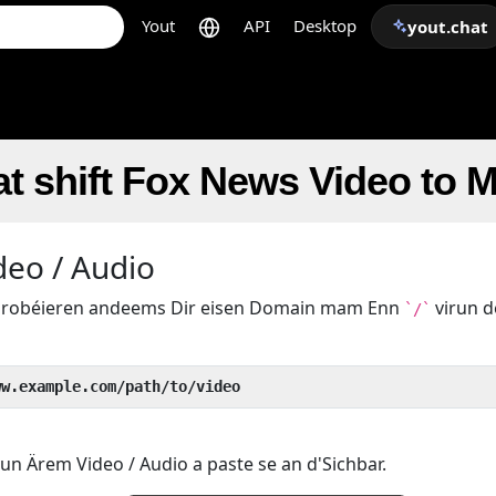
Yout
API
Desktop
yout.chat
t shift Fox News Video to 
deo / Audio
k probéieren andeems Dir eisen Domain mam Enn
virun 
`/`
ww.example.com/path/to/video
un Ärem Video / Audio a paste se an d'Sichbar.